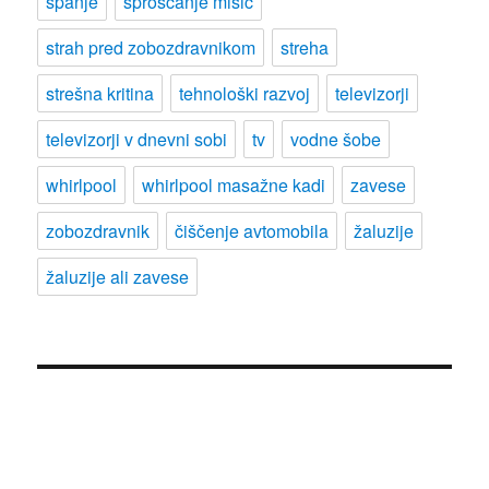
spanje
sproščanje mišic
strah pred zobozdravnikom
streha
strešna kritina
tehnološki razvoj
televizorji
televizorji v dnevni sobi
tv
vodne šobe
whirlpool
whirlpool masažne kadi
zavese
zobozdravnik
čiščenje avtomobila
žaluzije
žaluzije ali zavese