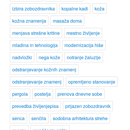
izbira zobozdravnika
kopalne kadi
koža
kožna znamenja
masaža doma
menjava strešne kritine
mestno življenje
mladina in tehnologija
modernizacija hiše
nadvložki
nega kože
notranje žaluzije
odstranjevanje kožnih znamenj
odstranjevanje znamenj
opremljeno stanovanje
pergola
postelja
prenova dnevne sobe
prevedba življenjepisa
prijazen zobozdravnik
senca
senčila
sodobna arhitektura strehe