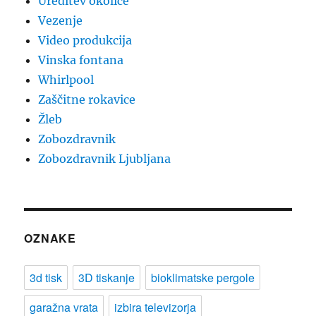
Ureditev okolice
Vezenje
Video produkcija
Vinska fontana
Whirlpool
Zaščitne rokavice
Žleb
Zobozdravnik
Zobozdravnik Ljubljana
OZNAKE
3d tisk
3D tiskanje
bioklimatske pergole
garažna vrata
izbira televizorja