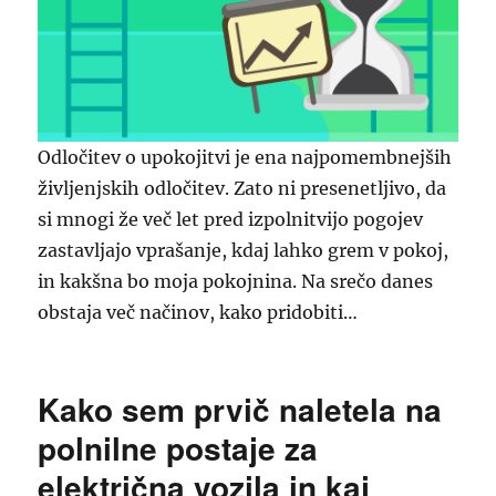
Odločitev o upokojitvi je ena najpomembnejših
življenjskih odločitev. Zato ni presenetljivo, da
si mnogi že več let pred izpolnitvijo pogojev
zastavljajo vprašanje, kdaj lahko grem v pokoj,
in kakšna bo moja pokojnina. Na srečo danes
obstaja več načinov, kako pridobiti…
Kako sem prvič naletela na
polnilne postaje za
električna vozila in kaj