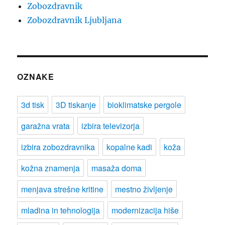
Zobozdravnik
Zobozdravnik Ljubljana
OZNAKE
3d tisk
3D tiskanje
bioklimatske pergole
garažna vrata
izbira televizorja
izbira zobozdravnika
kopalne kadi
koža
kožna znamenja
masaža doma
menjava strešne kritine
mestno življenje
mladina in tehnologija
modernizacija hiše