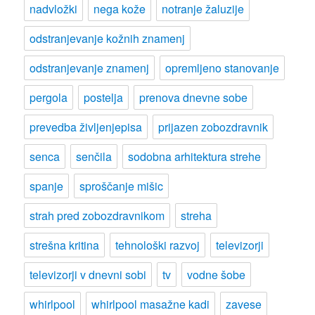
nadvložki
nega kože
notranje žaluzije
odstranjevanje kožnih znamenj
odstranjevanje znamenj
opremljeno stanovanje
pergola
postelja
prenova dnevne sobe
prevedba življenjepisa
prijazen zobozdravnik
senca
senčila
sodobna arhitektura strehe
spanje
sproščanje mišic
strah pred zobozdravnikom
streha
strešna kritina
tehnološki razvoj
televizorji
televizorji v dnevni sobi
tv
vodne šobe
whirlpool
whirlpool masažne kadi
zavese