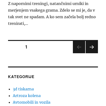
Z napornimi treningi, natančnimi urniki in
merjenjem vsakega grama. Zdelo se mi je, da v
tak svet ne spadam. A ko sem začela bolj redno
trenirati,…
Številčenje
STRAN
1
NASL
prispevkov
EDNJ
A
STRA
N
KATEGORIJE
3d tiskarna
Artroza kolena
Avtomobili in vozila