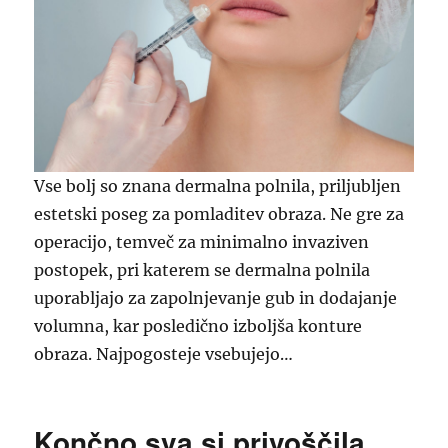
Vse bolj so znana dermalna polnila, priljubljen
estetski poseg za pomladitev obraza. Ne gre za
operacijo, temveč za minimalno invaziven
postopek, pri katerem se dermalna polnila
uporabljajo za zapolnjevanje gub in dodajanje
volumna, kar posledično izboljša konture
obraza. Najpogosteje vsebujejo…
Končno sva si privoščila