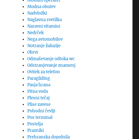
Mobilni operater
Modna obutev
Nadvložki
Naglavna svetilka
Naravni vitamini
Nedrček
Nega avtomobilov
Notranje žaluzije
Obrvi
Odmaševanje odtoka wc
Odstranjevanje znamenj
Ovitek za telefon
Paragliding
Pasja hrana
Pitna voda
Plesni tečaj
Plise zavese
Pohodni čevlji
Pos terminal
Postelja
Prazniki
Prehranska dopolnila