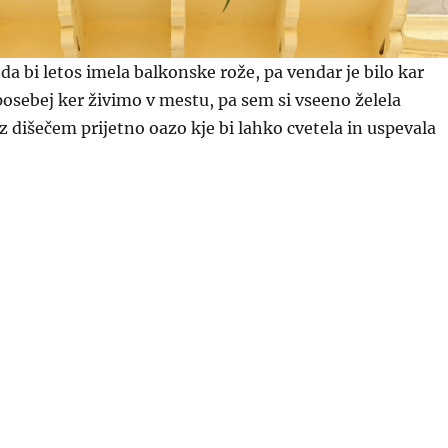
da bi letos imela balkonske rože, pa vendar je bilo kar
 posebej ker živimo v mestu, pa sem si vseeno želela
 z dišečem prijetno oazo kje bi lahko cvetela in uspevala