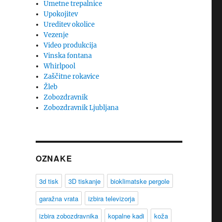
Umetne trepalnice
Upokojitev
Ureditev okolice
Vezenje
Video produkcija
Vinska fontana
Whirlpool
Zaščitne rokavice
Žleb
Zobozdravnik
Zobozdravnik Ljubljana
OZNAKE
3d tisk
3D tiskanje
bioklimatske pergole
garažna vrata
izbira televizorja
izbira zobozdravnika
kopalne kadi
koža