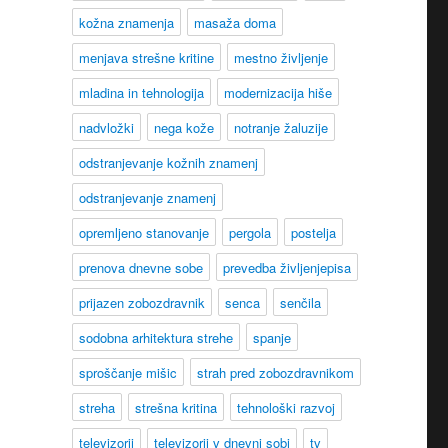
kožna znamenja
masaža doma
menjava strešne kritine
mestno življenje
mladina in tehnologija
modernizacija hiše
nadvložki
nega kože
notranje žaluzije
odstranjevanje kožnih znamenj
odstranjevanje znamenj
opremljeno stanovanje
pergola
postelja
prenova dnevne sobe
prevedba življenjepisa
prijazen zobozdravnik
senca
senčila
sodobna arhitektura strehe
spanje
sproščanje mišic
strah pred zobozdravnikom
streha
strešna kritina
tehnološki razvoj
televizorji
televizorji v dnevni sobi
tv