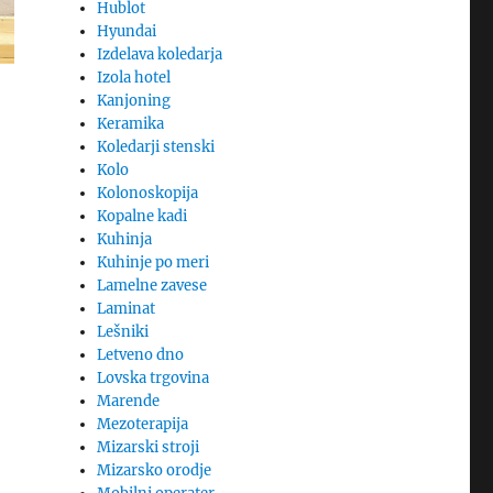
Hublot
Hyundai
Izdelava koledarja
Izola hotel
Kanjoning
Keramika
Koledarji stenski
Kolo
Kolonoskopija
Kopalne kadi
Kuhinja
Kuhinje po meri
Lamelne zavese
Laminat
Lešniki
Letveno dno
Lovska trgovina
Marende
Mezoterapija
Mizarski stroji
Mizarsko orodje