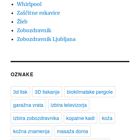
Whirlpool
Zaščitne rokavice
Žleb
Zobozdravnik
Zobozdravnik Ljubljana
OZNAKE
3d tisk
3D tiskanje
bioklimatske pergole
garažna vrata
izbira televizorja
izbira zobozdravnika
kopalne kadi
koža
kožna znamenja
masaža doma