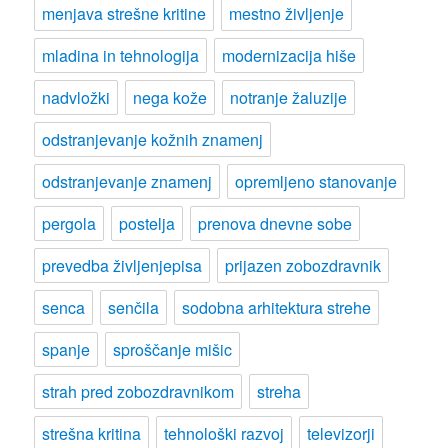
menjava strešne kritine
mestno življenje
mladina in tehnologija
modernizacija hiše
nadvložki
nega kože
notranje žaluzije
odstranjevanje kožnih znamenj
odstranjevanje znamenj
opremljeno stanovanje
pergola
postelja
prenova dnevne sobe
prevedba življenjepisa
prijazen zobozdravnik
senca
senčila
sodobna arhitektura strehe
spanje
sproščanje mišic
strah pred zobozdravnikom
streha
strešna kritina
tehnološki razvoj
televizorji