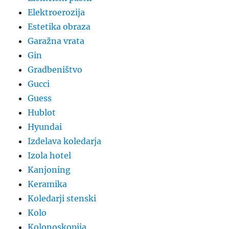
Elektroerozija
Estetika obraza
Garažna vrata
Gin
Gradbeništvo
Gucci
Guess
Hublot
Hyundai
Izdelava koledarja
Izola hotel
Kanjoning
Keramika
Koledarji stenski
Kolo
Kolonoskopija