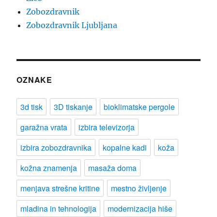
Zobozdravnik
Zobozdravnik Ljubljana
OZNAKE
3d tisk
3D tiskanje
bioklimatske pergole
garažna vrata
izbira televizorja
izbira zobozdravnika
kopalne kadi
koža
kožna znamenja
masaža doma
menjava strešne kritine
mestno življenje
mladina in tehnologija
modernizacija hiše