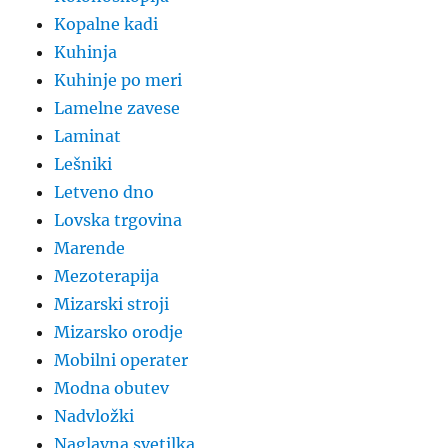
Kopalne kadi
Kuhinja
Kuhinje po meri
Lamelne zavese
Laminat
Lešniki
Letveno dno
Lovska trgovina
Marende
Mezoterapija
Mizarski stroji
Mizarsko orodje
Mobilni operater
Modna obutev
Nadvložki
Naglavna svetilka