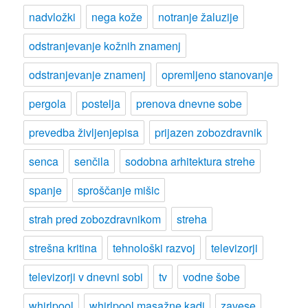
nadvložki
nega kože
notranje žaluzije
odstranjevanje kožnih znamenj
odstranjevanje znamenj
opremljeno stanovanje
pergola
postelja
prenova dnevne sobe
prevedba življenjepisa
prijazen zobozdravnik
senca
senčila
sodobna arhitektura strehe
spanje
sproščanje mišic
strah pred zobozdravnikom
streha
strešna kritina
tehnološki razvoj
televizorji
televizorji v dnevni sobi
tv
vodne šobe
whirlpool
whirlpool masažne kadi
zavese