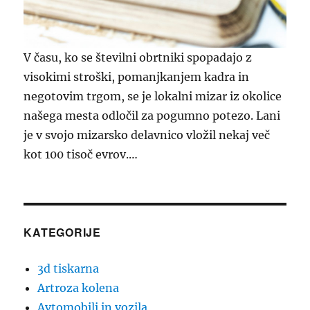
V času, ko se številni obrtniki spopadajo z
visokimi stroški, pomanjkanjem kadra in
negotovim trgom, se je lokalni mizar iz okolice
našega mesta odločil za pogumno potezo. Lani
je v svojo mizarsko delavnico vložil nekaj več
kot 100 tisoč evrov.…
KATEGORIJE
3d tiskarna
Artroza kolena
Avtomobili in vozila