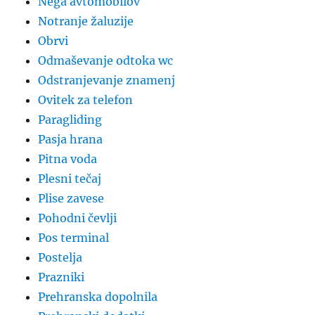
Nega avtomobilov
Notranje žaluzije
Obrvi
Odmaševanje odtoka wc
Odstranjevanje znamenj
Ovitek za telefon
Paragliding
Pasja hrana
Pitna voda
Plesni tečaj
Plise zavese
Pohodni čevlji
Pos terminal
Postelja
Prazniki
Prehranska dopolnila