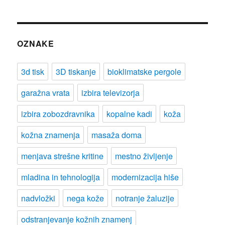
OZNAKE
3d tisk
3D tiskanje
bioklimatske pergole
garažna vrata
izbira televizorja
izbira zobozdravnika
kopalne kadi
koža
kožna znamenja
masaža doma
menjava strešne kritine
mestno življenje
mladina in tehnologija
modernizacija hiše
nadvložki
nega kože
notranje žaluzije
odstranjevanje kožnih znamenj