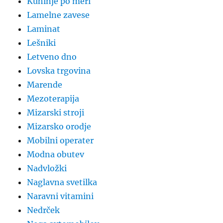
Kuhinje po meri
Lamelne zavese
Laminat
Lešniki
Letveno dno
Lovska trgovina
Marende
Mezoterapija
Mizarski stroji
Mizarsko orodje
Mobilni operater
Modna obutev
Nadvložki
Naglavna svetilka
Naravni vitamini
Nedrček