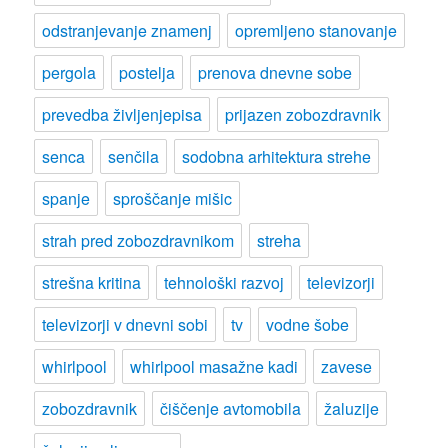
odstranjevanje znamenj
opremljeno stanovanje
pergola
postelja
prenova dnevne sobe
prevedba življenjepisa
prijazen zobozdravnik
senca
senčila
sodobna arhitektura strehe
spanje
sproščanje mišic
strah pred zobozdravnikom
streha
strešna kritina
tehnološki razvoj
televizorji
televizorji v dnevni sobi
tv
vodne šobe
whirlpool
whirlpool masažne kadi
zavese
zobozdravnik
čiščenje avtomobila
žaluzije