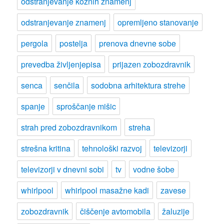
odstranjevanje kožnih znamenj
odstranjevanje znamenj
opremljeno stanovanje
pergola
postelja
prenova dnevne sobe
prevedba življenjepisa
prijazen zobozdravnik
senca
senčila
sodobna arhitektura strehe
spanje
sproščanje mišic
strah pred zobozdravnikom
streha
strešna kritina
tehnološki razvoj
televizorji
televizorji v dnevni sobi
tv
vodne šobe
whirlpool
whirlpool masažne kadi
zavese
zobozdravnik
čiščenje avtomobila
žaluzije