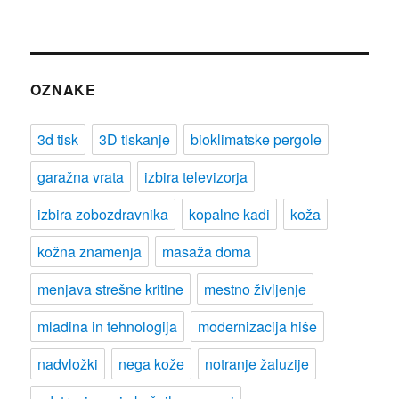
OZNAKE
3d tisk
3D tiskanje
bioklimatske pergole
garažna vrata
izbira televizorja
izbira zobozdravnika
kopalne kadi
koža
kožna znamenja
masaža doma
menjava strešne kritine
mestno življenje
mladina in tehnologija
modernizacija hiše
nadvložki
nega kože
notranje žaluzije