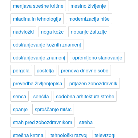
menjava strešne kritine
mestno življenje
mladina in tehnologija
modernizacija hiše
nadvložki
nega kože
notranje žaluzije
odstranjevanje kožnih znamenj
odstranjevanje znamenj
opremljeno stanovanje
pergola
postelja
prenova dnevne sobe
prevedba življenjepisa
prijazen zobozdravnik
senca
senčila
sodobna arhitektura strehe
spanje
sproščanje mišic
strah pred zobozdravnikom
streha
strešna kritina
tehnološki razvoj
televizorji