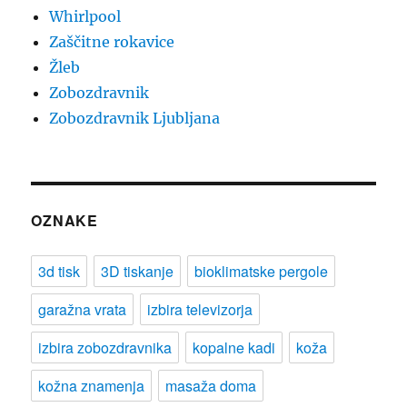
Whirlpool
Zaščitne rokavice
Žleb
Zobozdravnik
Zobozdravnik Ljubljana
OZNAKE
3d tisk
3D tiskanje
bioklimatske pergole
garažna vrata
izbira televizorja
izbira zobozdravnika
kopalne kadi
koža
kožna znamenja
masaža doma