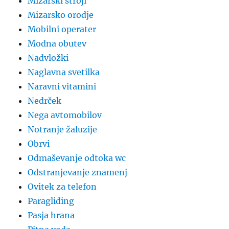
Mizarski stroji
Mizarsko orodje
Mobilni operater
Modna obutev
Nadvložki
Naglavna svetilka
Naravni vitamini
Nedrček
Nega avtomobilov
Notranje žaluzije
Obrvi
Odmaševanje odtoka wc
Odstranjevanje znamenj
Ovitek za telefon
Paragliding
Pasja hrana