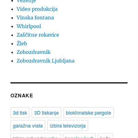
Vezenje
Video produkcija
Vinska fontana
Whirlpool
Zaščitne rokavice
Žleb
Zobozdravnik
Zobozdravnik Ljubljana
OZNAKE
3d tisk
3D tiskanje
bioklimatske pergole
garažna vrata
izbira televizorja