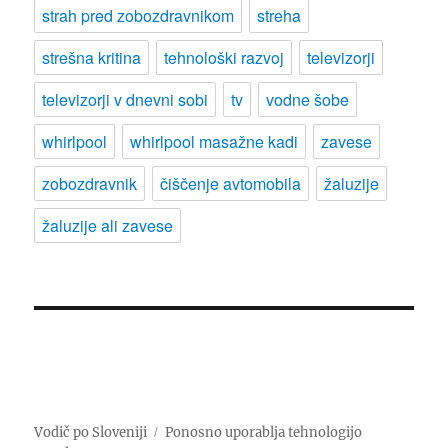
strah pred zobozdravnikom
streha
strešna kritina
tehnološki razvoj
televizorji
televizorji v dnevni sobi
tv
vodne šobe
whirlpool
whirlpool masažne kadi
zavese
zobozdravnik
čiščenje avtomobila
žaluzije
žaluzije ali zavese
Vodič po Sloveniji
Ponosno uporablja tehnologijo