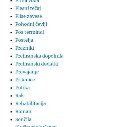
Pitna voda
Plesni tečaj
Plise zavese
Pohodni čevlji
Pos terminal
Postelja
Prazniki
Prehranska dopolnila
Prehranski dodatki
Prevajanje
Prikolice
Putika
Rak
Rehabilitacija
Roman
Senčila