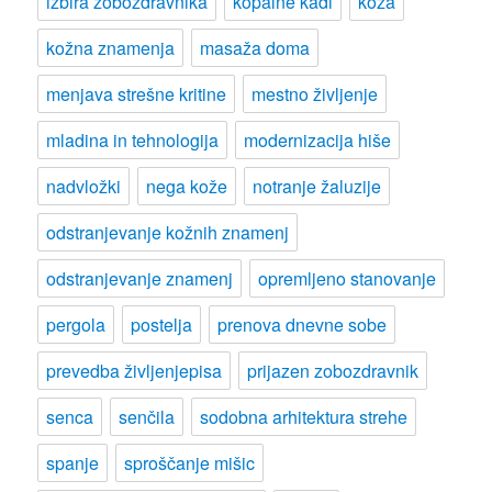
izbira zobozdravnika
kopalne kadi
koža
kožna znamenja
masaža doma
menjava strešne kritine
mestno življenje
mladina in tehnologija
modernizacija hiše
nadvložki
nega kože
notranje žaluzije
odstranjevanje kožnih znamenj
odstranjevanje znamenj
opremljeno stanovanje
pergola
postelja
prenova dnevne sobe
prevedba življenjepisa
prijazen zobozdravnik
senca
senčila
sodobna arhitektura strehe
spanje
sproščanje mišic