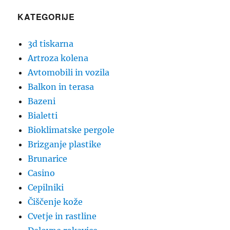
KATEGORIJE
3d tiskarna
Artroza kolena
Avtomobili in vozila
Balkon in terasa
Bazeni
Bialetti
Bioklimatske pergole
Brizganje plastike
Brunarice
Casino
Cepilniki
Čiščenje kože
Cvetje in rastline