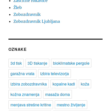
Zaščitne rokavice
Žleb
Zobozdravnik
Zobozdravnik Ljubljana
OZNAKE
3d tisk
3D tiskanje
bioklimatske pergole
garažna vrata
izbira televizorja
izbira zobozdravnika
kopalne kadi
koža
kožna znamenja
masaža doma
menjava strešne kritine
mestno življenje