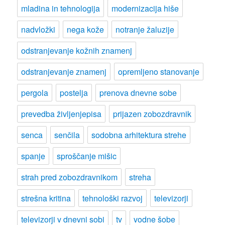
mladina in tehnologija
modernizacija hiše
nadvložki
nega kože
notranje žaluzije
odstranjevanje kožnih znamenj
odstranjevanje znamenj
opremljeno stanovanje
pergola
postelja
prenova dnevne sobe
prevedba življenjepisa
prijazen zobozdravnik
senca
senčila
sodobna arhitektura strehe
spanje
sproščanje mišic
strah pred zobozdravnikom
streha
strešna kritina
tehnološki razvoj
televizorji
televizorji v dnevni sobi
tv
vodne šobe