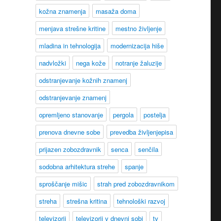
kožna znamenja
masaža doma
menjava strešne kritine
mestno življenje
mladina in tehnologija
modernizacija hiše
nadvložki
nega kože
notranje žaluzije
odstranjevanje kožnih znamenj
odstranjevanje znamenj
opremljeno stanovanje
pergola
postelja
prenova dnevne sobe
prevedba življenjepisa
prijazen zobozdravnik
senca
senčila
sodobna arhitektura strehe
spanje
sproščanje mišic
strah pred zobozdravnikom
streha
strešna kritina
tehnološki razvoj
televizorji
televizorji v dnevni sobi
tv