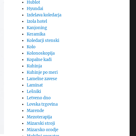
Hublot
Hyundai
Izdelava koledarja
Izola hotel
Kanjoning
Keramika
Koledarji stenski
Kolo
Kolonoskopija
Kopalne kadi
Kuhinja
Kuhinje po meri
Lamelne zavese
Laminat
Lešniki
Letveno dno
Lovska trgovina
Marende
Mezoterapija
Mizarski stroji
Mizarsko orodje