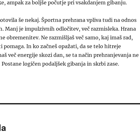
e, ampak za boljše počutje pri vsakdanjem gibanju.
tovila še nekaj. Športna prehrana vpliva tudi na odnos
. Manj je impulzivnih odločitev, več razmisleka. Hrana
ne obremenitev. Ne razmišljaš več samo, kaj imaš rad,
ti pomaga. In ko začneš opažati, da se telo hitreje
maš več energije skozi dan, se ta način prehranjevanja ne
. Postane logičen podaljšek gibanja in skrbi zase.
la