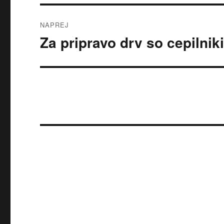
NAPREJ
Za pripravo drv so cepilni
Naslednji
prispevek: