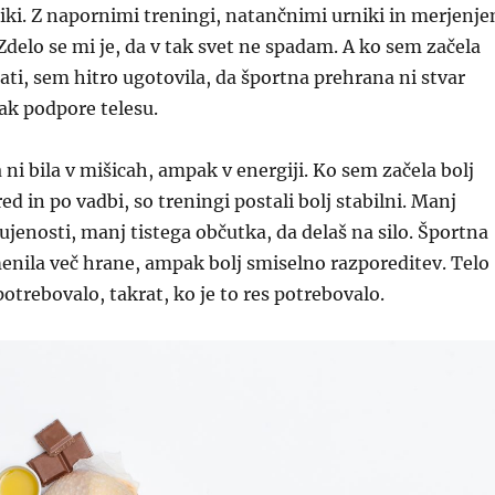
iki. Z napornimi treningi, natančnimi urniki in merjenj
delo se mi je, da v tak svet ne spadam. A ko sem začela
rati, sem hitro ugotovila, da športna prehrana ni stvar
k podpore telesu.
i bila v mišicah, ampak v energiji. Ko sem začela bolj
red in po vadbi, so treningi postali bolj stabilni. Manj
ujenosti, manj tistega občutka, da delaš na silo. Športna
enila več hrane, ampak bolj smiselno razporeditev. Telo
 potrebovalo, takrat, ko je to res potrebovalo.