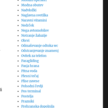
Mobilni operater
Modna obutev
Nadvložki
Naglavna svetilka
Naravni vitamini
Nedrček
Nega avtomobilov
Notranje žaluzije
Obrvi
Odmaševanje odtoka wc
n
Odstranjevanje znamenj
Ovitek za telefon
Paragliding
Pasja hrana
Pitna voda
Plesni tečaj
Plise zavese
Pohodni čevlji
li
Pos terminal
Postelja
Prazniki
Prehranska dopolnila