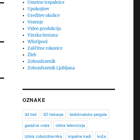
Umetne trepalnice
Upokojitev
Ureditev okolice
Vezenje
Video produkcija
Vinska fontana
Whirlpool
Zaščitne rokavice
Žleb
Zobozdravnik
Zobozdravnik Ljubljana
OZNAKE
3d tisk
3D tiskanje
bioklimatske pergole
garažna vrata
izbira televizorja
izbira zobozdravnika
kopalne kadi
koža