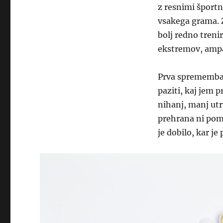
z resnimi športn
vsakega grama. Z
bolj redno treni
ekstremov, ampa
Prva sprememba n
paziti, kaj jem p
nihanj, manj utr
prehrana ni pom
je dobilo, kar je