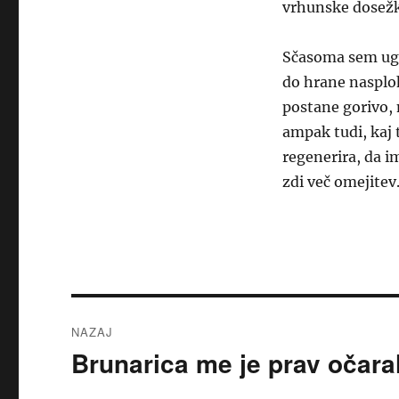
vrhunske dosežk
Sčasoma sem ugo
do hrane nasploh
postane gorivo, 
ampak tudi, kaj 
regenerira, da i
zdi več omejitev
Navigacija
NAZAJ
prispevka
Brunarica me je prav očara
Prejšnji
prispevek: