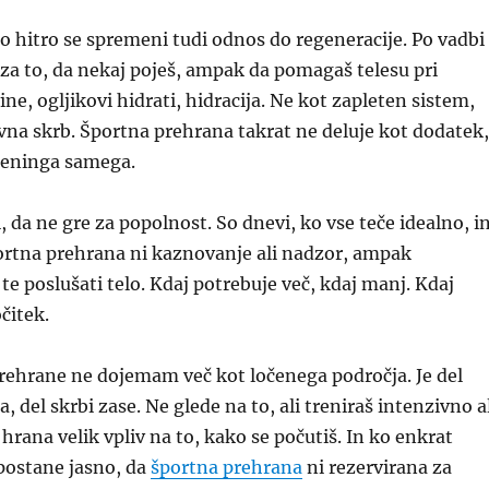
o hitro se spremeni tudi odnos do regeneracije. Po vadbi
za to, da nekaj poješ, ampak da pomagaš telesu pri
ne, ogljikovi hidrati, hidracija. Ne kot zapleten sistem,
na skrb. Športna prehrana takrat ne deluje kot dodatek,
reninga samega.
, da ne gre za popolnost. So dnevi, ko vse teče idealno, i
portna prehrana ni kaznovanje ali nadzor, ampak
 te poslušati telo. Kdaj potrebuje več, kdaj manj. Kdaj
čitek.
rehrane ne dojemam več kot ločenega področja. Je del
a, del skrbi zase. Ne glede na to, ali treniraš intenzivno a
hrana velik vpliv na to, kako se počutiš. In ko enkrat
 postane jasno, da
športna prehrana
ni rezervirana za