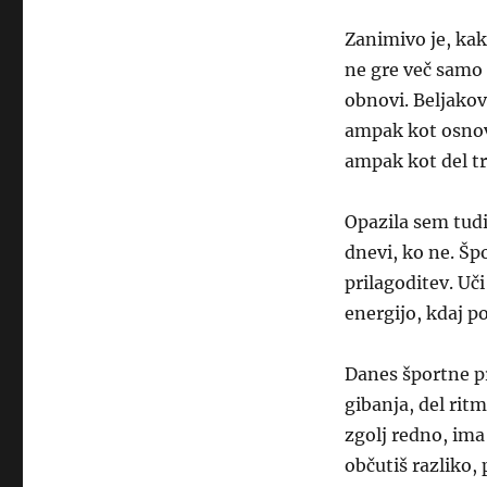
Zanimivo je, kak
ne gre več samo 
obnovi. Beljakovi
ampak kot osnov
ampak kot del t
Opazila sem tudi
dnevi, ko ne. Š
prilagoditev. Uči
energijo, kdaj po
Danes športne p
gibanja, del ritm
zgolj redno, ima 
občutiš razliko,