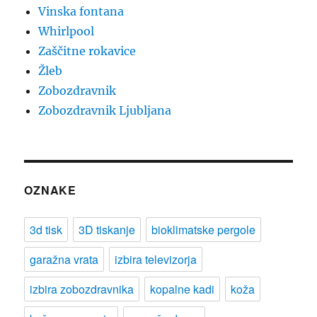
Vinska fontana
Whirlpool
Zaščitne rokavice
Žleb
Zobozdravnik
Zobozdravnik Ljubljana
OZNAKE
3d tisk
3D tiskanje
bioklimatske pergole
garažna vrata
izbira televizorja
izbira zobozdravnika
kopalne kadi
koža