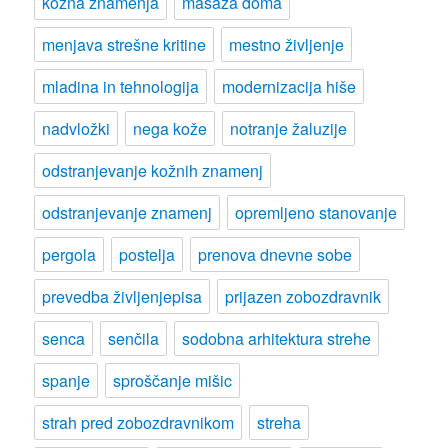
kožna znamenja
masaža doma
menjava strešne kritine
mestno življenje
mladina in tehnologija
modernizacija hiše
nadvložki
nega kože
notranje žaluzije
odstranjevanje kožnih znamenj
odstranjevanje znamenj
opremljeno stanovanje
pergola
postelja
prenova dnevne sobe
prevedba življenjepisa
prijazen zobozdravnik
senca
senčila
sodobna arhitektura strehe
spanje
sproščanje mišic
strah pred zobozdravnikom
streha