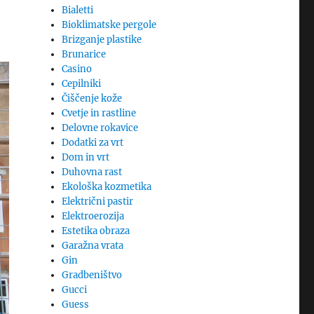
Bialetti
Bioklimatske pergole
Brizganje plastike
Brunarice
Casino
Cepilniki
Čiščenje kože
Cvetje in rastline
Delovne rokavice
Dodatki za vrt
Dom in vrt
Duhovna rast
Ekološka kozmetika
Električni pastir
Elektroerozija
Estetika obraza
Garažna vrata
Gin
Gradbeništvo
Gucci
Guess