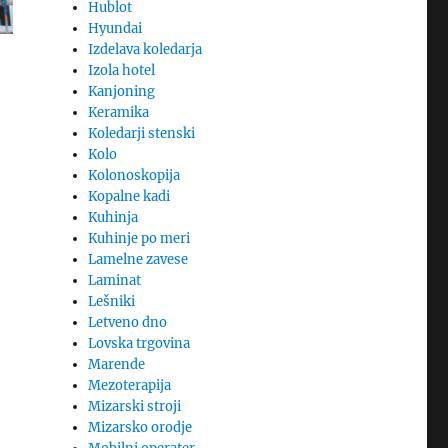
Hublot
Hyundai
Izdelava koledarja
Izola hotel
Kanjoning
Keramika
Koledarji stenski
Kolo
Kolonoskopija
Kopalne kadi
Kuhinja
Kuhinje po meri
Lamelne zavese
Laminat
Lešniki
Letveno dno
Lovska trgovina
Marende
Mezoterapija
Mizarski stroji
Mizarsko orodje