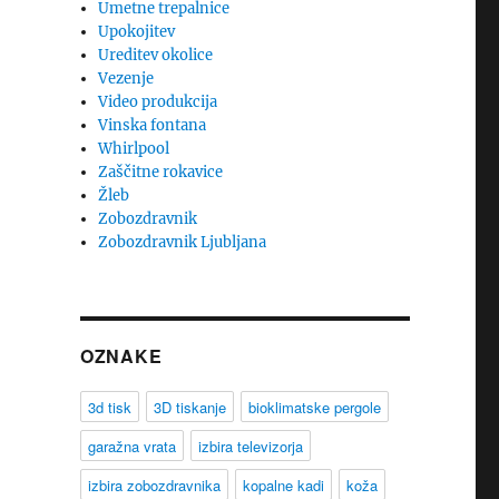
Umetne trepalnice
Upokojitev
Ureditev okolice
Vezenje
Video produkcija
Vinska fontana
Whirlpool
Zaščitne rokavice
Žleb
Zobozdravnik
Zobozdravnik Ljubljana
OZNAKE
3d tisk
3D tiskanje
bioklimatske pergole
garažna vrata
izbira televizorja
izbira zobozdravnika
kopalne kadi
koža