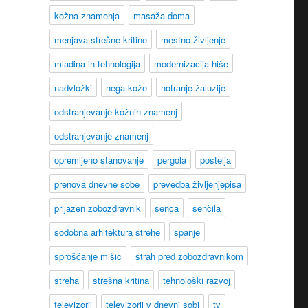
kožna znamenja
masaža doma
menjava strešne kritine
mestno življenje
mladina in tehnologija
modernizacija hiše
nadvložki
nega kože
notranje žaluzije
odstranjevanje kožnih znamenj
odstranjevanje znamenj
opremljeno stanovanje
pergola
postelja
prenova dnevne sobe
prevedba življenjepisa
prijazen zobozdravnik
senca
senčila
sodobna arhitektura strehe
spanje
sproščanje mišic
strah pred zobozdravnikom
streha
strešna kritina
tehnološki razvoj
televizorji
televizorji v dnevni sobi
tv