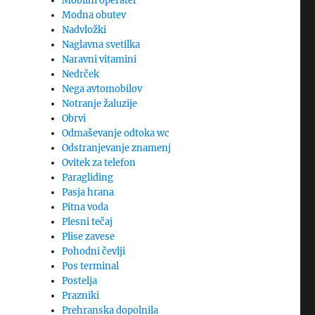
Mobilni operater
Modna obutev
Nadvložki
Naglavna svetilka
Naravni vitamini
Nedrček
Nega avtomobilov
Notranje žaluzije
Obrvi
Odmaševanje odtoka wc
Odstranjevanje znamenj
Ovitek za telefon
Paragliding
Pasja hrana
Pitna voda
Plesni tečaj
Plise zavese
Pohodni čevlji
Pos terminal
Postelja
Prazniki
Prehranska dopolnila