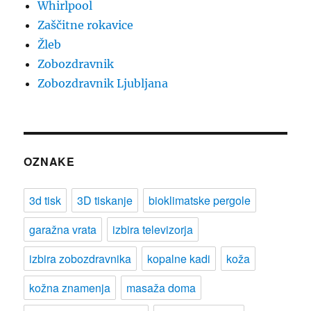
Whirlpool
Zaščitne rokavice
Žleb
Zobozdravnik
Zobozdravnik Ljubljana
OZNAKE
3d tisk
3D tiskanje
bioklimatske pergole
garažna vrata
izbira televizorja
izbira zobozdravnika
kopalne kadi
koža
kožna znamenja
masaža doma