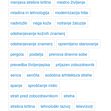
menjava strešne kritine
mestno življenje
mladina in tehnologija
modernizacija hiše
nadvložki
nega kože
notranje žaluzije
odstranjevanje kožnih znamenj
odstranjevanje znamenj
opremljeno stanovanje
pergola
postelja
prenova dnevne sobe
prevedba življenjepisa
prijazen zobozdravnik
senca
senčila
sodobna arhitektura strehe
spanje
sproščanje mišic
strah pred zobozdravnikom
streha
strešna kritina
tehnološki razvoj
televizorji