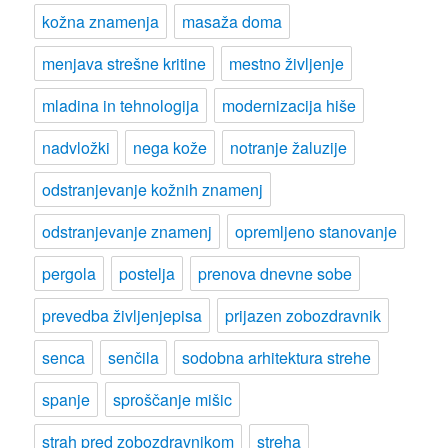
kožna znamenja
masaža doma
menjava strešne kritine
mestno življenje
mladina in tehnologija
modernizacija hiše
nadvložki
nega kože
notranje žaluzije
odstranjevanje kožnih znamenj
odstranjevanje znamenj
opremljeno stanovanje
pergola
postelja
prenova dnevne sobe
prevedba življenjepisa
prijazen zobozdravnik
senca
senčila
sodobna arhitektura strehe
spanje
sproščanje mišic
strah pred zobozdravnikom
streha