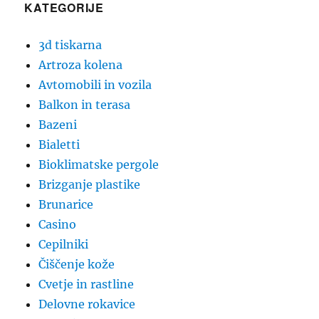
KATEGORIJE
3d tiskarna
Artroza kolena
Avtomobili in vozila
Balkon in terasa
Bazeni
Bialetti
Bioklimatske pergole
Brizganje plastike
Brunarice
Casino
Cepilniki
Čiščenje kože
Cvetje in rastline
Delovne rokavice