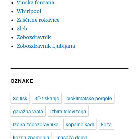
Vinska fontana
Whirlpool
Zaščitne rokavice
Žleb
Zobozdravnik
Zobozdravnik Ljubljana
OZNAKE
3d tisk
3D tiskanje
bioklimatske pergole
garažna vrata
izbira televizorja
izbira zobozdravnika
kopalne kadi
koža
kožna znamenja
masaža doma