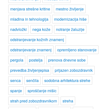
menjava strešne kritine
mestno življenje
mladina in tehnologija
modernizacija hiše
nadvložki
nega kože
notranje žaluzije
odstranjevanje kožnih znamenj
odstranjevanje znamenj
opremljeno stanovanje
pergola
postelja
prenova dnevne sobe
prevedba življenjepisa
prijazen zobozdravnik
senca
senčila
sodobna arhitektura strehe
spanje
sproščanje mišic
strah pred zobozdravnikom
streha