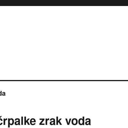
da
črpalke zrak voda