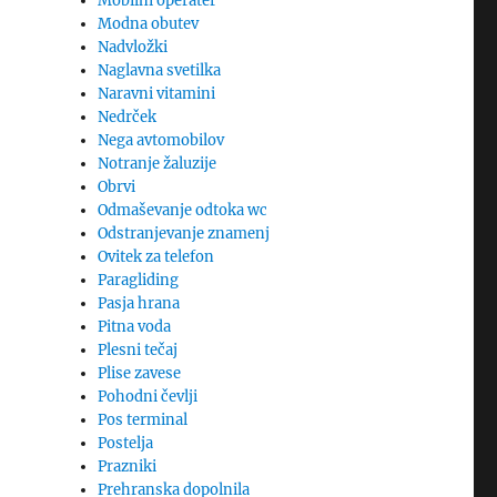
Mobilni operater
Modna obutev
Nadvložki
Naglavna svetilka
Naravni vitamini
Nedrček
Nega avtomobilov
Notranje žaluzije
Obrvi
Odmaševanje odtoka wc
Odstranjevanje znamenj
Ovitek za telefon
Paragliding
Pasja hrana
Pitna voda
Plesni tečaj
Plise zavese
Pohodni čevlji
Pos terminal
Postelja
Prazniki
Prehranska dopolnila