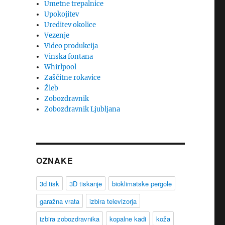
Umetne trepalnice
Upokojitev
Ureditev okolice
Vezenje
Video produkcija
Vinska fontana
Whirlpool
Zaščitne rokavice
Žleb
Zobozdravnik
Zobozdravnik Ljubljana
OZNAKE
3d tisk
3D tiskanje
bioklimatske pergole
garažna vrata
izbira televizorja
izbira zobozdravnika
kopalne kadi
koža