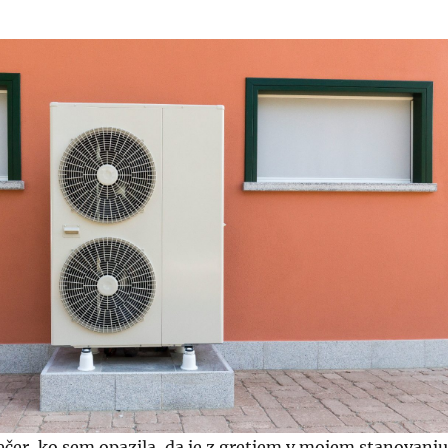
večer, ko sem opazila, da je z gretjem v mojem stanovanju