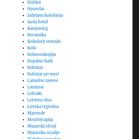
Hublot
Hyundai
Izdelava koledarja
Izola hotel
Kanjoning
Keramika
Koledarji stenski
Kolo
Kolonoskopija
Kopalne kadi
Kuhinja
Kuhinje po meri
Lamelne zavese
Laminat
Lešniki
Letveno dno
Lovska trgovina
Marende
Mezoterapija
Mizarski stroji
Mizarsko orodje