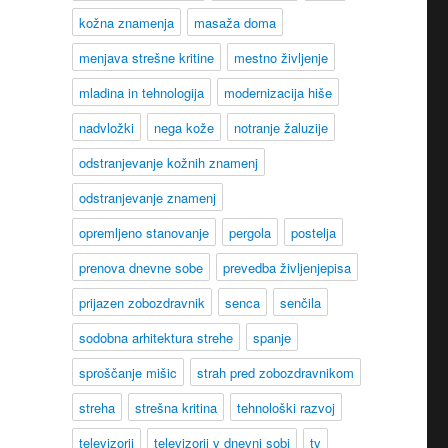
kožna znamenja
masaža doma
menjava strešne kritine
mestno življenje
mladina in tehnologija
modernizacija hiše
nadvložki
nega kože
notranje žaluzije
odstranjevanje kožnih znamenj
odstranjevanje znamenj
opremljeno stanovanje
pergola
postelja
prenova dnevne sobe
prevedba življenjepisa
prijazen zobozdravnik
senca
senčila
sodobna arhitektura strehe
spanje
sproščanje mišic
strah pred zobozdravnikom
streha
strešna kritina
tehnološki razvoj
televizorji
televizorji v dnevni sobi
tv