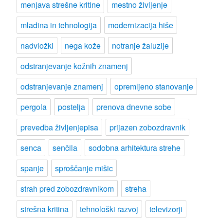
menjava strešne kritine
mestno življenje
mladina in tehnologija
modernizacija hiše
nadvložki
nega kože
notranje žaluzije
odstranjevanje kožnih znamenj
odstranjevanje znamenj
opremljeno stanovanje
pergola
postelja
prenova dnevne sobe
prevedba življenjepisa
prijazen zobozdravnik
senca
senčila
sodobna arhitektura strehe
spanje
sproščanje mišic
strah pred zobozdravnikom
streha
strešna kritina
tehnološki razvoj
televizorji