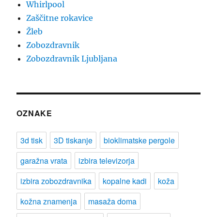
Whirlpool
Zaščitne rokavice
Žleb
Zobozdravnik
Zobozdravnik Ljubljana
OZNAKE
3d tisk
3D tiskanje
bioklimatske pergole
garažna vrata
izbira televizorja
izbira zobozdravnika
kopalne kadi
koža
kožna znamenja
masaža doma