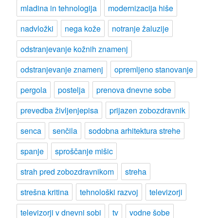
mladina in tehnologija
modernizacija hiše
nadvložki
nega kože
notranje žaluzije
odstranjevanje kožnih znamenj
odstranjevanje znamenj
opremljeno stanovanje
pergola
postelja
prenova dnevne sobe
prevedba življenjepisa
prijazen zobozdravnik
senca
senčila
sodobna arhitektura strehe
spanje
sproščanje mišic
strah pred zobozdravnikom
streha
strešna kritina
tehnološki razvoj
televizorji
televizorji v dnevni sobi
tv
vodne šobe