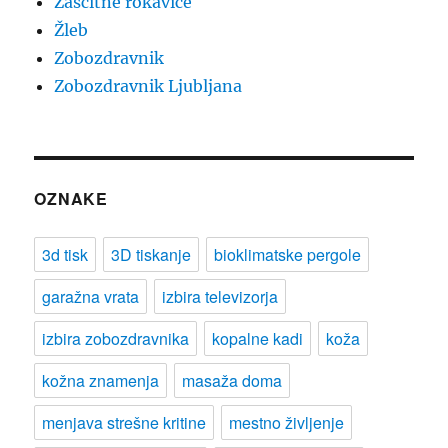
Zaščitne rokavice
Žleb
Zobozdravnik
Zobozdravnik Ljubljana
OZNAKE
3d tisk
3D tiskanje
bioklimatske pergole
garažna vrata
izbira televizorja
izbira zobozdravnika
kopalne kadi
koža
kožna znamenja
masaža doma
menjava strešne kritine
mestno življenje