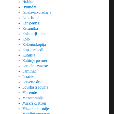
Hublot
Hyundai
Izdelava koledarja
Izola hotel
Kanjoning
Keramika
Koledarji stenski
Kolo
Kolonoskopija
Kopalne kadi
Kuhinja
Kuhinje po meri
Lamelne zavese
Laminat
Lešniki
Letveno dno
Lovska trgovina
Marende
Mezoterapija
Mizarski stroji
Mizarsko orodje