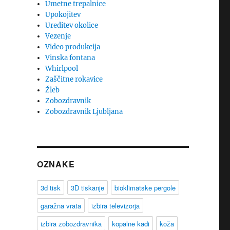
Umetne trepalnice
Upokojitev
Ureditev okolice
Vezenje
Video produkcija
Vinska fontana
Whirlpool
Zaščitne rokavice
Žleb
Zobozdravnik
Zobozdravnik Ljubljana
OZNAKE
3d tisk
3D tiskanje
bioklimatske pergole
garažna vrata
izbira televizorja
izbira zobozdravnika
kopalne kadi
koža