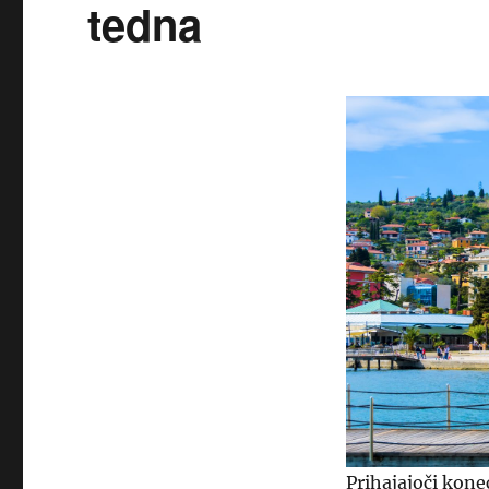
tedna
Prihajajoči konec