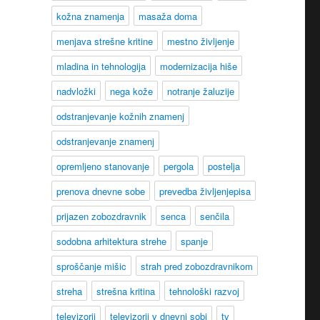
kožna znamenja
masaža doma
menjava strešne kritine
mestno življenje
mladina in tehnologija
modernizacija hiše
nadvložki
nega kože
notranje žaluzije
odstranjevanje kožnih znamenj
odstranjevanje znamenj
opremljeno stanovanje
pergola
postelja
prenova dnevne sobe
prevedba življenjepisa
prijazen zobozdravnik
senca
senčila
sodobna arhitektura strehe
spanje
sproščanje mišic
strah pred zobozdravnikom
streha
strešna kritina
tehnološki razvoj
televizorji
televizorji v dnevni sobi
tv