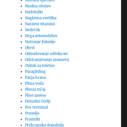
Mobilni operater
Modna obutev
Nadvložki
Naglavna svetilka
Naravni vitamini
Nedrček
Nega avtomobilov
Notranje žaluzije
Obrvi
Odmaševanje odtoka wc
Odstranjevanje znamenj
Ovitek za telefon
Paragliding
Pasja hrana
Pitna voda
Plesni tečaj
Plise zavese
Pohodni čevlji
Pos terminal
Postelja
Prazniki
Prehranska dopolnila