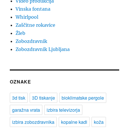
Video produkcija
Vinska fontana
Whirlpool
Zaščitne rokavice
Žleb
Zobozdravnik
Zobozdravnik Ljubljana
OZNAKE
3d tisk
3D tiskanje
bioklimatske pergole
garažna vrata
izbira televizorja
izbira zobozdravnika
kopalne kadi
koža