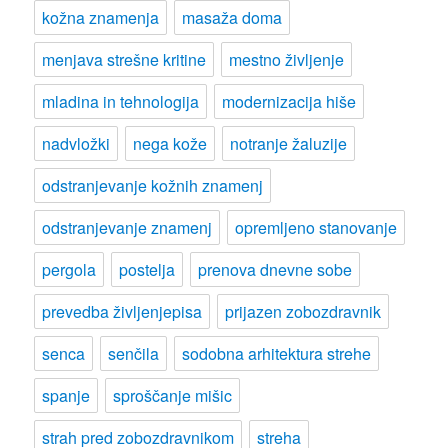
kožna znamenja
masaža doma
menjava strešne kritine
mestno življenje
mladina in tehnologija
modernizacija hiše
nadvložki
nega kože
notranje žaluzije
odstranjevanje kožnih znamenj
odstranjevanje znamenj
opremljeno stanovanje
pergola
postelja
prenova dnevne sobe
prevedba življenjepisa
prijazen zobozdravnik
senca
senčila
sodobna arhitektura strehe
spanje
sproščanje mišic
strah pred zobozdravnikom
streha