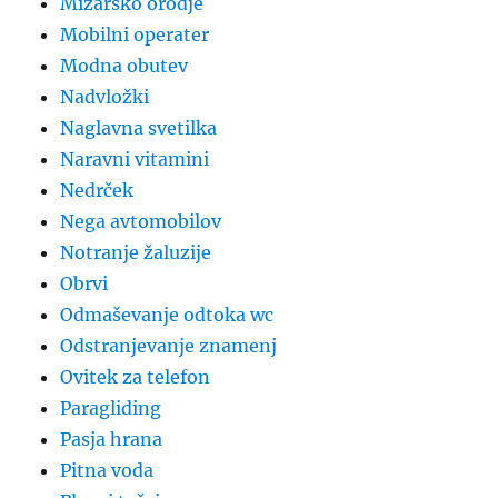
Mizarsko orodje
Mobilni operater
Modna obutev
Nadvložki
Naglavna svetilka
Naravni vitamini
Nedrček
Nega avtomobilov
Notranje žaluzije
Obrvi
Odmaševanje odtoka wc
Odstranjevanje znamenj
Ovitek za telefon
Paragliding
Pasja hrana
Pitna voda