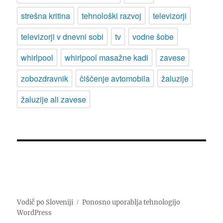
strešna kritina
tehnološki razvoj
televizorji
televizorji v dnevni sobi
tv
vodne šobe
whirlpool
whirlpool masažne kadi
zavese
zobozdravnik
čiščenje avtomobila
žaluzije
žaluzije ali zavese
Vodič po Sloveniji
Ponosno uporablja tehnologijo
WordPress