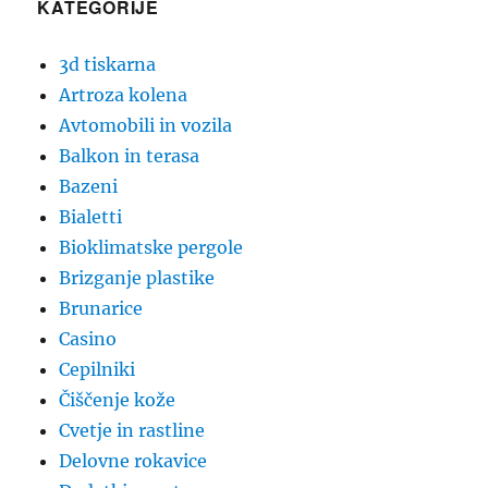
KATEGORIJE
3d tiskarna
Artroza kolena
Avtomobili in vozila
Balkon in terasa
Bazeni
Bialetti
Bioklimatske pergole
Brizganje plastike
Brunarice
Casino
Cepilniki
Čiščenje kože
Cvetje in rastline
Delovne rokavice