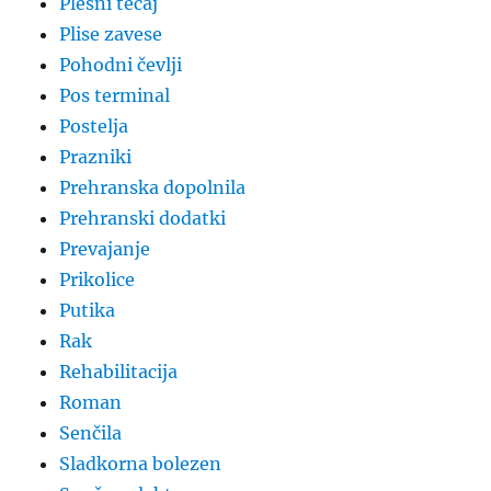
Plesni tečaj
Plise zavese
Pohodni čevlji
Pos terminal
Postelja
Prazniki
Prehranska dopolnila
Prehranski dodatki
Prevajanje
Prikolice
Putika
Rak
Rehabilitacija
Roman
Senčila
Sladkorna bolezen