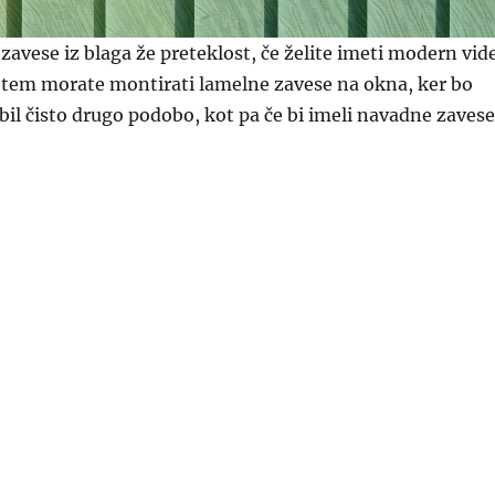
zavese iz blaga že preteklost, če želite imeti modern vid
tem morate montirati lamelne zavese na okna, ker bo
il čisto drugo podobo, kot pa če bi imeli navadne zavese