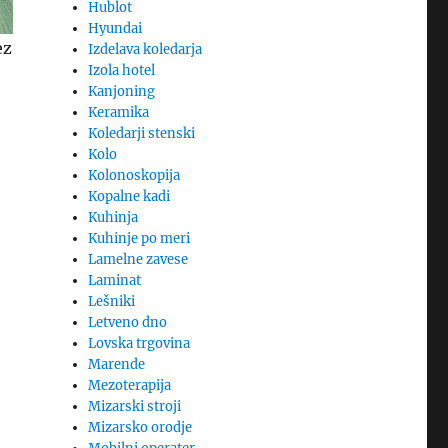
Hublot
Hyundai
ez
Izdelava koledarja
Izola hotel
Kanjoning
Keramika
Koledarji stenski
Kolo
Kolonoskopija
Kopalne kadi
Kuhinja
Kuhinje po meri
Lamelne zavese
Laminat
Lešniki
Letveno dno
Lovska trgovina
Marende
Mezoterapija
Mizarski stroji
Mizarsko orodje