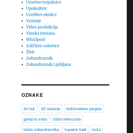
Umetne trepalnice
Upokojitev
Ureditev okolice
Vezenje
Video produkcija
Vinska fontana
Whirlpool
Zaščitne rokavice
Žleb
Zobozdravnik
Zobozdravnik Ljubljana
OZNAKE
3d tisk
3D tiskanje
bioklimatske pergole
garažna vrata
izbira televizorja
izbira zobozdravnika
kopalne kadi
koža