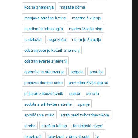
kožna znamenja
masaža doma
menjava strešne kritine
mestno življenje
mladina in tehnologija
modernizacija hiše
nadvložki
nega kože
notranje žaluzije
odstranjevanje kožnih znamenj
odstranjevanje znamenj
opremljeno stanovanje
pergola
postelja
prenova dnevne sobe
prevedba življenjepisa
prijazen zobozdravnik
senca
senčila
sodobna arhitektura strehe
spanje
sproščanje mišic
strah pred zobozdravnikom
streha
strešna kritina
tehnološki razvoj
televizorji
televizorji v dnevni sobi
tv