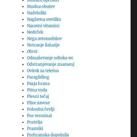
Mobilni operater
Modna obutev
Nadvložki
Naglavna svetilka
Naravni vitamini
Nedrček
Nega avtomobilov
Notranje žaluzije
Obrvi
Odmaševanje odtoka wc
Odstranjevanje znamenj
Ovitek za telefon
Paragliding
Pasja hrana
Pitna voda
Plesni tečaj
Plise zavese
Pohodni čevlji
Pos terminal
Postelja
Prazniki
Prehranska dopolnila