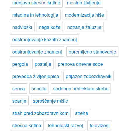
menjava strešne kritine
mestno življenje
mladina in tehnologija
modernizacija hiše
nadvložki
nega kože
notranje žaluzije
odstranjevanje kožnih znamenj
odstranjevanje znamenj
opremljeno stanovanje
pergola
postelja
prenova dnevne sobe
prevedba življenjepisa
prijazen zobozdravnik
senca
senčila
sodobna arhitektura strehe
spanje
sproščanje mišic
strah pred zobozdravnikom
streha
strešna kritina
tehnološki razvoj
televizorji