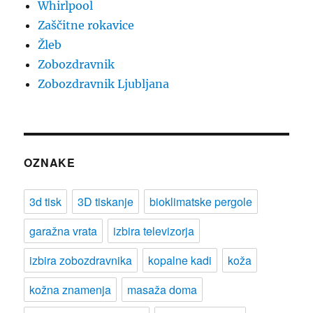
Whirlpool
Zaščitne rokavice
Žleb
Zobozdravnik
Zobozdravnik Ljubljana
OZNAKE
3d tisk
3D tiskanje
bioklimatske pergole
garažna vrata
izbira televizorja
izbira zobozdravnika
kopalne kadi
koža
kožna znamenja
masaža doma