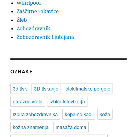
Whirlpool
Zaščitne rokavice
Žleb
Zobozdravnik
Zobozdravnik Ljubljana
OZNAKE
3d tisk
3D tiskanje
bioklimatske pergole
garažna vrata
izbira televizorja
izbira zobozdravnika
kopalne kadi
koža
kožna znamenja
masaža doma