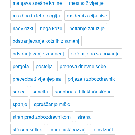
menjava strešne kritine
mestno življenje
mladina in tehnologija
modernizacija hiše
nadvložki
nega kože
notranje žaluzije
odstranjevanje kožnih znamenj
odstranjevanje znamenj
opremljeno stanovanje
pergola
postelja
prenova dnevne sobe
prevedba življenjepisa
prijazen zobozdravnik
senca
senčila
sodobna arhitektura strehe
spanje
sproščanje mišic
strah pred zobozdravnikom
streha
strešna kritina
tehnološki razvoj
televizorji