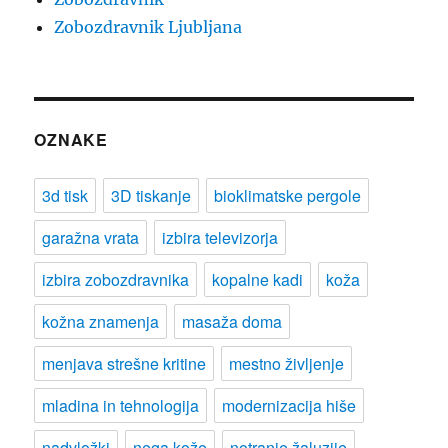
Zobozdravnik Ljubljana
OZNAKE
3d tisk
3D tiskanje
bioklimatske pergole
garažna vrata
izbira televizorja
izbira zobozdravnika
kopalne kadi
koža
kožna znamenja
masaža doma
menjava strešne kritine
mestno življenje
mladina in tehnologija
modernizacija hiše
nadvložki
nega kože
notranje žaluzije