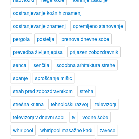
odstranjevanje kožnih znamenj
odstranjevanje znamenj
opremljeno stanovanje
pergola
postelja
prenova dnevne sobe
prevedba življenjepisa
prijazen zobozdravnik
senca
senčila
sodobna arhitektura strehe
spanje
sproščanje mišic
strah pred zobozdravnikom
streha
strešna kritina
tehnološki razvoj
televizorji
televizorji v dnevni sobi
tv
vodne šobe
whirlpool
whirlpool masažne kadi
zavese