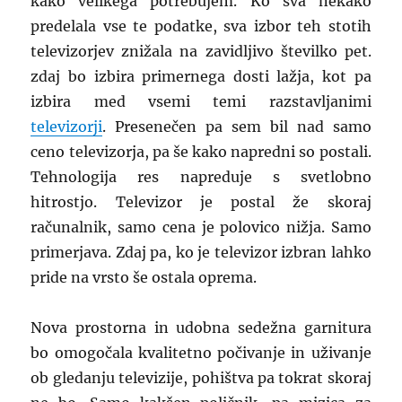
kako velikega potrebujem. Ko sva nekako
predelala vse te podatke, sva izbor teh stotih
televizorjev znižala na zavidljivo številko pet.
zdaj bo izbira primernega dosti lažja, kot pa
izbira med vsemi temi razstavljanimi
televizorji
. Presenečen pa sem bil nad samo
ceno televizorja, pa še kako napredni so postali.
Tehnologija res napreduje s svetlobno
hitrostjo. Televizor je postal že skoraj
računalnik, samo cena je polovico nižja. Samo
primerjava. Zdaj pa, ko je televizor izbran lahko
pride na vrsto še ostala oprema.
Nova prostorna in udobna sedežna garnitura
bo omogočala kvalitetno počivanje in uživanje
ob gledanju televizije, pohištva pa tokrat skoraj