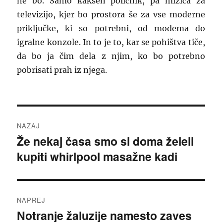
ne bo. Samo kakšen poličnik, pa mizica za
televizijo, kjer bo prostora še za vse moderne
priključke, ki so potrebni, od modema do
igralne konzole. In to je to, kar se pohištva tiče,
da bo ja čim dela z njim, ko bo potrebno
pobrisati prah iz njega.
Navigacija
NAZAJ
prispevka
Že nekaj časa smo si doma želeli
Prejšnji
kupiti whirlpool masažne kadi
prispevek:
NAPREJ
Notranje žaluzije namesto zaves
Naslednji