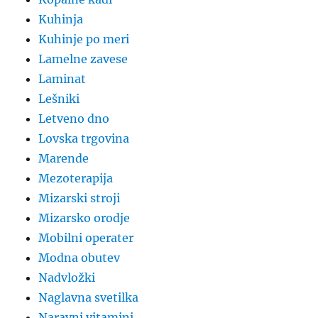
Kuhinja
Kuhinje po meri
Lamelne zavese
Laminat
Lešniki
Letveno dno
Lovska trgovina
Marende
Mezoterapija
Mizarski stroji
Mizarsko orodje
Mobilni operater
Modna obutev
Nadvložki
Naglavna svetilka
Naravni vitamini