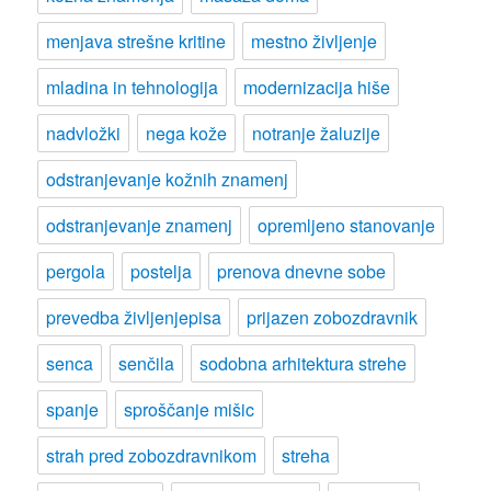
menjava strešne kritine
mestno življenje
mladina in tehnologija
modernizacija hiše
nadvložki
nega kože
notranje žaluzije
odstranjevanje kožnih znamenj
odstranjevanje znamenj
opremljeno stanovanje
pergola
postelja
prenova dnevne sobe
prevedba življenjepisa
prijazen zobozdravnik
senca
senčila
sodobna arhitektura strehe
spanje
sproščanje mišic
strah pred zobozdravnikom
streha