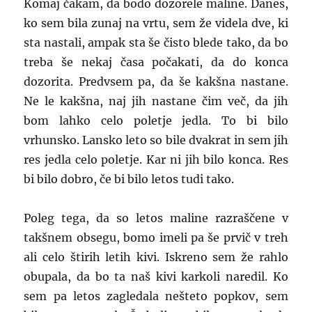
Komaj čakam, da bodo dozorele maline. Danes,
ko sem bila zunaj na vrtu, sem že videla dve, ki
sta nastali, ampak sta še čisto blede tako, da bo
treba še nekaj časa počakati, da do konca
dozorita. Predvsem pa, da še kakšna nastane.
Ne le kakšna, naj jih nastane čim več, da jih
bom lahko celo poletje jedla. To bi bilo
vrhunsko. Lansko leto so bile dvakrat in sem jih
res jedla celo poletje. Kar ni jih bilo konca. Res
bi bilo dobro, če bi bilo letos tudi tako.
Poleg tega, da so letos maline razraščene v
takšnem obsegu, bomo imeli pa še prvič v treh
ali celo štirih letih kivi. Iskreno sem že rahlo
obupala, da bo ta naš kivi karkoli naredil. Ko
sem pa letos zagledala nešteto popkov, sem