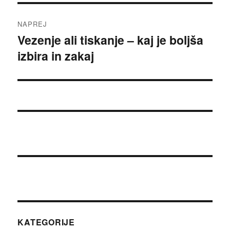
NAPREJ
Vezenje ali tiskanje – kaj je boljša
Naslednji
izbira in zakaj
prispevek:
KATEGORIJE