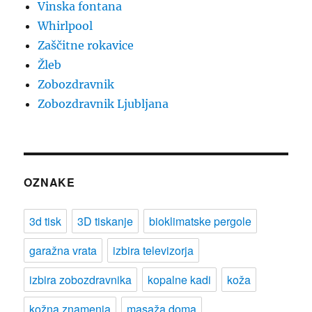
Vinska fontana
Whirlpool
Zaščitne rokavice
Žleb
Zobozdravnik
Zobozdravnik Ljubljana
OZNAKE
3d tisk
3D tiskanje
bioklimatske pergole
garažna vrata
izbira televizorja
izbira zobozdravnika
kopalne kadi
koža
kožna znamenja
masaža doma