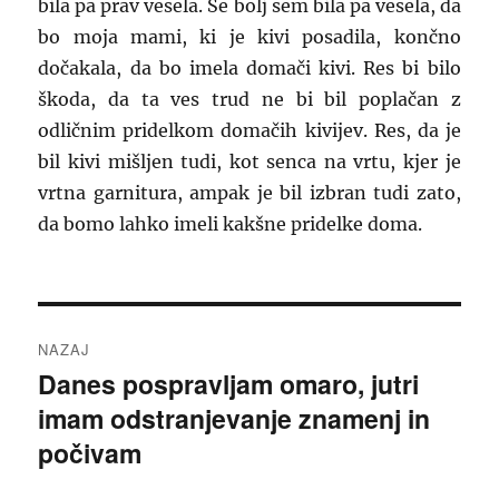
bila pa prav vesela. Še bolj sem bila pa vesela, da
bo moja mami, ki je kivi posadila, končno
dočakala, da bo imela domači kivi. Res bi bilo
škoda, da ta ves trud ne bi bil poplačan z
odličnim pridelkom domačih kivijev. Res, da je
bil kivi mišljen tudi, kot senca na vrtu, kjer je
vrtna garnitura, ampak je bil izbran tudi zato,
da bomo lahko imeli kakšne pridelke doma.
Navigacija
NAZAJ
prispevka
Danes pospravljam omaro, jutri
Prejšnji
imam odstranjevanje znamenj in
prispevek:
počivam