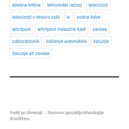
strešna kritina
tehnološki razvoj
televizorji
televizorji v dnevni sobi
tv
vodne šobe
whirlpool
whirlpool masažne kadi
zavese
zobozdravnik
čiščenje avtomobila
žaluzije
žaluzije ali zavese
Vodič po Sloveniji
Ponosno uporablja tehnologijo
WordPress