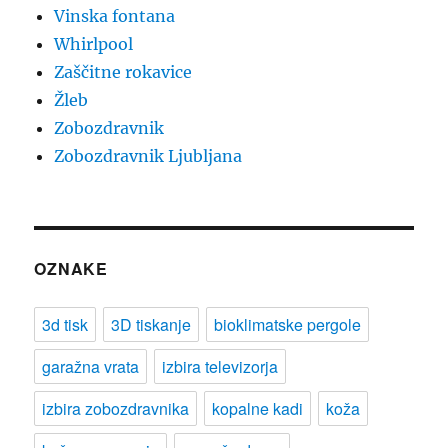
Vinska fontana
Whirlpool
Zaščitne rokavice
Žleb
Zobozdravnik
Zobozdravnik Ljubljana
OZNAKE
3d tisk
3D tiskanje
bioklimatske pergole
garažna vrata
izbira televizorja
izbira zobozdravnika
kopalne kadi
koža