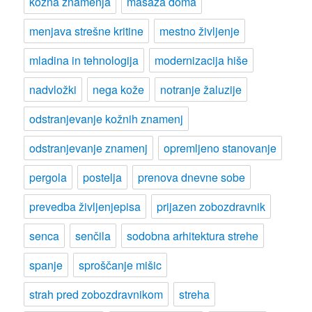
kožna znamenja
masaža doma
menjava strešne kritine
mestno življenje
mladina in tehnologija
modernizacija hiše
nadvložki
nega kože
notranje žaluzije
odstranjevanje kožnih znamenj
odstranjevanje znamenj
opremljeno stanovanje
pergola
postelja
prenova dnevne sobe
prevedba življenjepisa
prijazen zobozdravnik
senca
senčila
sodobna arhitektura strehe
spanje
sproščanje mišic
strah pred zobozdravnikom
streha