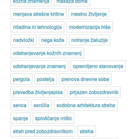
kožna znamenja
masaža doma
menjava strešne kritine
mestno življenje
mladina in tehnologija
modernizacija hiše
nadvložki
nega kože
notranje žaluzije
odstranjevanje kožnih znamenj
odstranjevanje znamenj
opremljeno stanovanje
pergola
postelja
prenova dnevne sobe
prevedba življenjepisa
prijazen zobozdravnik
senca
senčila
sodobna arhitektura strehe
spanje
sproščanje mišic
strah pred zobozdravnikom
streha