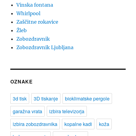
Vinska fontana
Whirlpool
Zaščitne rokavice
Žleb
Zobozdravnik
Zobozdravnik Ljubljana
OZNAKE
3d tisk
3D tiskanje
bioklimatske pergole
garažna vrata
izbira televizorja
izbira zobozdravnika
kopalne kadi
koža