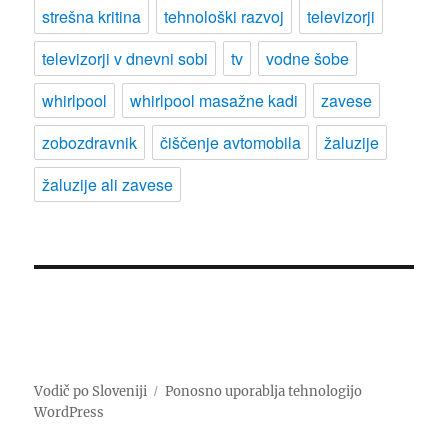
strešna kritina
tehnološki razvoj
televizorji
televizorji v dnevni sobi
tv
vodne šobe
whirlpool
whirlpool masažne kadi
zavese
zobozdravnik
čiščenje avtomobila
žaluzije
žaluzije ali zavese
Vodič po Sloveniji
Ponosno uporablja tehnologijo
WordPress