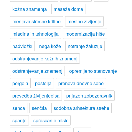
kožna znamenja
masaža doma
menjava strešne kritine
mestno življenje
mladina in tehnologija
modernizacija hiše
nadvložki
nega kože
notranje žaluzije
odstranjevanje kožnih znamenj
odstranjevanje znamenj
opremljeno stanovanje
pergola
postelja
prenova dnevne sobe
prevedba življenjepisa
prijazen zobozdravnik
senca
senčila
sodobna arhitektura strehe
spanje
sproščanje mišic