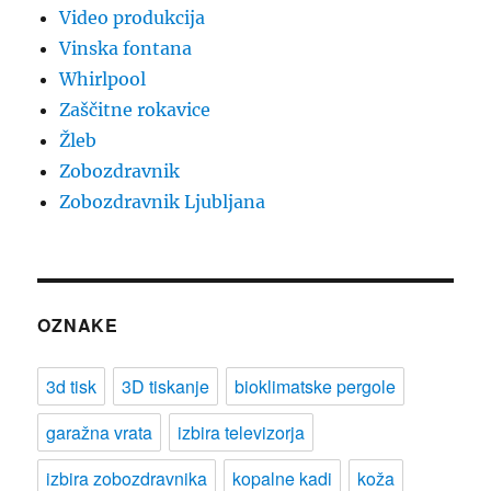
Video produkcija
Vinska fontana
Whirlpool
Zaščitne rokavice
Žleb
Zobozdravnik
Zobozdravnik Ljubljana
OZNAKE
3d tisk
3D tiskanje
bioklimatske pergole
garažna vrata
izbira televizorja
izbira zobozdravnika
kopalne kadi
koža