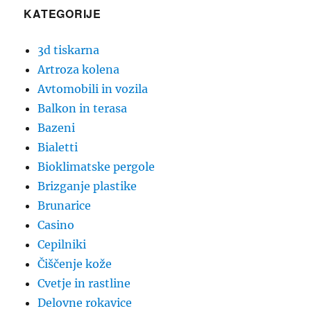
KATEGORIJE
3d tiskarna
Artroza kolena
Avtomobili in vozila
Balkon in terasa
Bazeni
Bialetti
Bioklimatske pergole
Brizganje plastike
Brunarice
Casino
Cepilniki
Čiščenje kože
Cvetje in rastline
Delovne rokavice