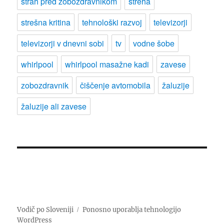
strah pred zobozdravnikom
streha
strešna kritina
tehnološki razvoj
televizorji
televizorji v dnevni sobi
tv
vodne šobe
whirlpool
whirlpool masažne kadi
zavese
zobozdravnik
čiščenje avtomobila
žaluzije
žaluzije ali zavese
Vodič po Sloveniji
Ponosno uporablja tehnologijo
WordPress