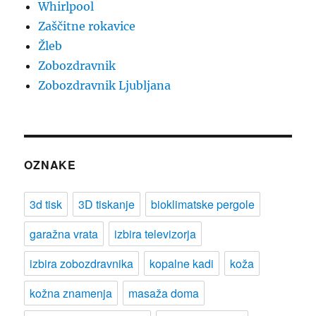
Whirlpool
Zaščitne rokavice
Žleb
Zobozdravnik
Zobozdravnik Ljubljana
OZNAKE
3d tisk
3D tiskanje
bioklimatske pergole
garažna vrata
izbira televizorja
izbira zobozdravnika
kopalne kadi
koža
kožna znamenja
masaža doma