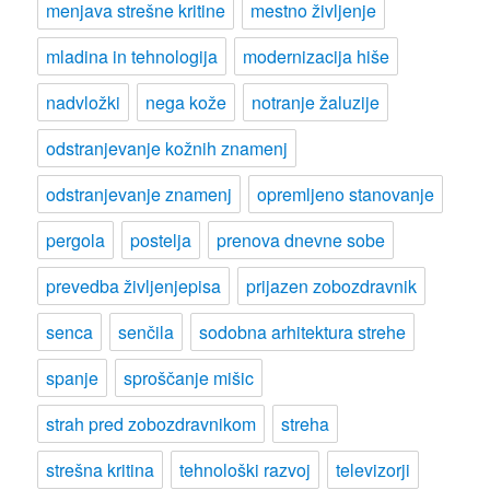
menjava strešne kritine
mestno življenje
mladina in tehnologija
modernizacija hiše
nadvložki
nega kože
notranje žaluzije
odstranjevanje kožnih znamenj
odstranjevanje znamenj
opremljeno stanovanje
pergola
postelja
prenova dnevne sobe
prevedba življenjepisa
prijazen zobozdravnik
senca
senčila
sodobna arhitektura strehe
spanje
sproščanje mišic
strah pred zobozdravnikom
streha
strešna kritina
tehnološki razvoj
televizorji