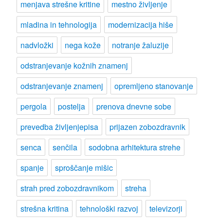
menjava strešne kritine
mestno življenje
mladina in tehnologija
modernizacija hiše
nadvložki
nega kože
notranje žaluzije
odstranjevanje kožnih znamenj
odstranjevanje znamenj
opremljeno stanovanje
pergola
postelja
prenova dnevne sobe
prevedba življenjepisa
prijazen zobozdravnik
senca
senčila
sodobna arhitektura strehe
spanje
sproščanje mišic
strah pred zobozdravnikom
streha
strešna kritina
tehnološki razvoj
televizorji