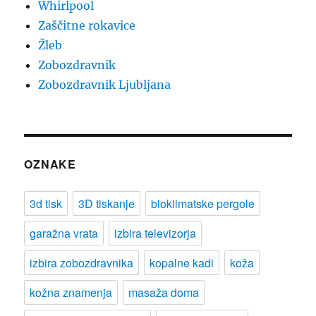
Whirlpool
Zaščitne rokavice
Žleb
Zobozdravnik
Zobozdravnik Ljubljana
OZNAKE
3d tisk
3D tiskanje
bioklimatske pergole
garažna vrata
izbira televizorja
izbira zobozdravnika
kopalne kadi
koža
kožna znamenja
masaža doma