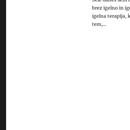
brez igelno in i
igelna terapija, 
tem,…