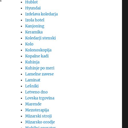
Hublot
Hyundai
Izdelava koledarja
Izola hotel
Kanjoning
Keramika
Koledarji stenski
Kolo
Kolonoskopija
Kopalne kadi
Kuhinja
Kuhinje po meri
Lamelne zavese
Laminat
Lešniki
Letveno dno
Lovska trgovina
Marende
Mezoterapija
Mizarski stroji
Mizarsko orodje