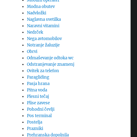
Mobilni operater
Modna obutev
Nadvložki
Naglavna svetilka
Naravni vitamini
Nedrček
Nega avtomobilov
Notranje žaluzije
Obrvi
Odmaševanje odtoka wc
Odstranjevanje znamenj
Ovitek za telefon
Paragliding
Pasja hrana
Pitna voda
Plesni tečaj
Plise zavese
Pohodni čevlji
Pos terminal
Postelja
Prazniki
Prehranska dopolnila