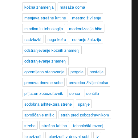
kožna znamenja
masaža doma
menjava strešne kritine
mestno življenje
mladina in tehnologija
modernizacija hiše
nadvložki
nega kože
notranje žaluzije
odstranjevanje kožnih znamenj
odstranjevanje znamenj
opremljeno stanovanje
pergola
postelja
prenova dnevne sobe
prevedba življenjepisa
prijazen zobozdravnik
senca
senčila
sodobna arhitektura strehe
spanje
sproščanje mišic
strah pred zobozdravnikom
streha
strešna kritina
tehnološki razvoj
televizorji
televizorji v dnevni sobi
tv