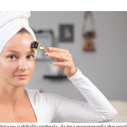
isto po naključju prebrala, da ima mezoterapija dve opcij