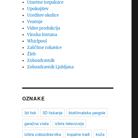
Umetne trepalnice
Upokojitev
Ureditev okolice
Vezenje
Video produkcija
Vinska fontana
Whirlpool
Zaščitne rokavice
Žleb
Zobozdravnik
Zobozdravnik Ljubljana
OZNAKE
3d tisk
3D tiskanje
bioklimatske pergole
garažna vrata
izbira televizorja
izbira zobozdravnika
kopalne kadi
koža