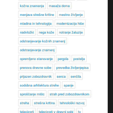
kožna znamenja
masaža doma
menjava strešne kritine
mestno življenje
mladina in tehnologija
modernizacija hiše
nadvložki
nega kože
notranje žaluzije
odstranjevanje kožnih znamenj
odstranjevanje znamenj
opremljeno stanovanje
pergola
postelja
prenova dnevne sobe
prevedba življenjepisa
prijazen zobozdravnik
senca
senčila
sodobna arhitektura strehe
spanje
sproščanje mišic
strah pred zobozdravnikom
streha
strešna kritina
tehnološki razvoj
televizorji
televizorji v dnevni sobi
tv