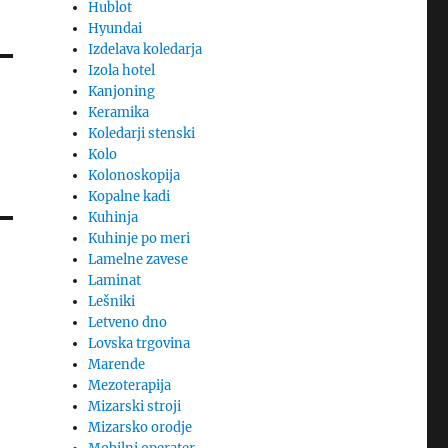
Hublot
Hyundai
Izdelava koledarja
Izola hotel
Kanjoning
Keramika
Koledarji stenski
Kolo
Kolonoskopija
Kopalne kadi
Kuhinja
Kuhinje po meri
Lamelne zavese
Laminat
Lešniki
Letveno dno
Lovska trgovina
Marende
Mezoterapija
Mizarski stroji
Mizarsko orodje