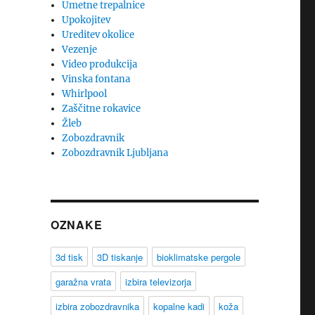
Umetne trepalnice
Upokojitev
Ureditev okolice
Vezenje
Video produkcija
Vinska fontana
Whirlpool
Zaščitne rokavice
Žleb
Zobozdravnik
Zobozdravnik Ljubljana
OZNAKE
3d tisk
3D tiskanje
bioklimatske pergole
garažna vrata
izbira televizorja
izbira zobozdravnika
kopalne kadi
koža