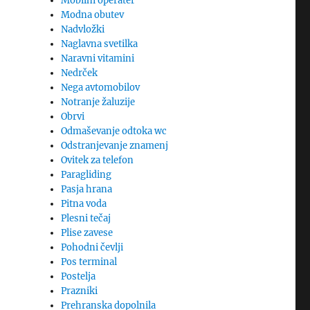
Mobilni operater
Modna obutev
Nadvložki
Naglavna svetilka
Naravni vitamini
Nedrček
Nega avtomobilov
Notranje žaluzije
Obrvi
Odmaševanje odtoka wc
Odstranjevanje znamenj
Ovitek za telefon
Paragliding
Pasja hrana
Pitna voda
Plesni tečaj
Plise zavese
Pohodni čevlji
Pos terminal
Postelja
Prazniki
Prehranska dopolnila