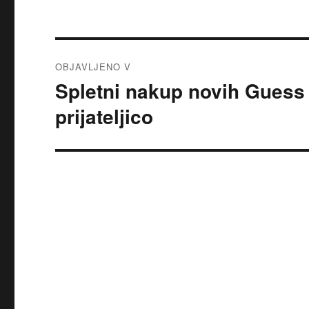
Navigacija
OBJAVLJENO V
prispevka
Spletni nakup novih Guess 
prijateljico