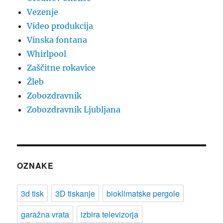
Vezenje
Video produkcija
Vinska fontana
Whirlpool
Zaščitne rokavice
Žleb
Zobozdravnik
Zobozdravnik Ljubljana
OZNAKE
3d tisk
3D tiskanje
bioklimatske pergole
garažna vrata
izbira televizorja