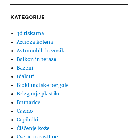
KATEGORIJE
3d tiskarna
Artroza kolena
Avtomobili in vozila
Balkon in terasa
Bazeni
Bialetti
Bioklimatske pergole
Brizganje plastike
Brunarice
Casino
Cepilniki
Čiščenje kože
Cvetje in rastline