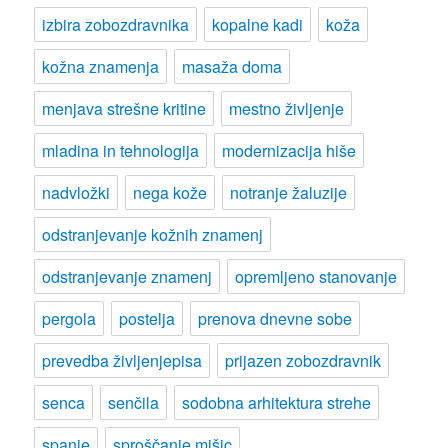
izbira zobozdravnika
kopalne kadi
koža
kožna znamenja
masaža doma
menjava strešne kritine
mestno življenje
mladina in tehnologija
modernizacija hiše
nadvložki
nega kože
notranje žaluzije
odstranjevanje kožnih znamenj
odstranjevanje znamenj
opremljeno stanovanje
pergola
postelja
prenova dnevne sobe
prevedba življenjepisa
prijazen zobozdravnik
senca
senčila
sodobna arhitektura strehe
spanje
sproščanje mišic