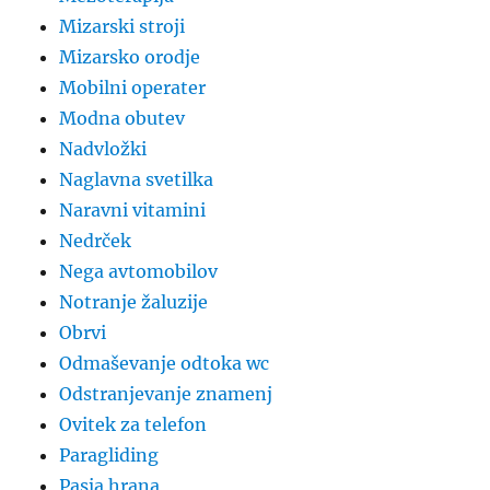
Mizarski stroji
Mizarsko orodje
Mobilni operater
Modna obutev
Nadvložki
Naglavna svetilka
Naravni vitamini
Nedrček
Nega avtomobilov
Notranje žaluzije
Obrvi
Odmaševanje odtoka wc
Odstranjevanje znamenj
Ovitek za telefon
Paragliding
Pasja hrana