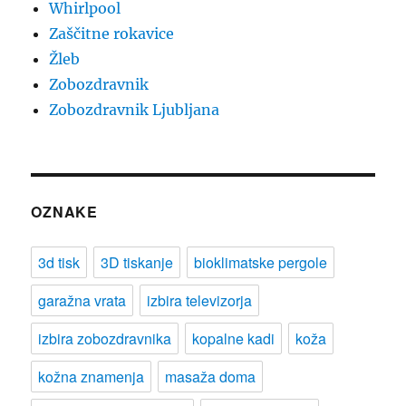
Whirlpool
Zaščitne rokavice
Žleb
Zobozdravnik
Zobozdravnik Ljubljana
OZNAKE
3d tisk
3D tiskanje
bioklimatske pergole
garažna vrata
izbira televizorja
izbira zobozdravnika
kopalne kadi
koža
kožna znamenja
masaža doma