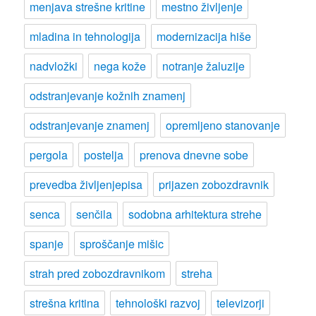
menjava strešne kritine
mestno življenje
mladina in tehnologija
modernizacija hiše
nadvložki
nega kože
notranje žaluzije
odstranjevanje kožnih znamenj
odstranjevanje znamenj
opremljeno stanovanje
pergola
postelja
prenova dnevne sobe
prevedba življenjepisa
prijazen zobozdravnik
senca
senčila
sodobna arhitektura strehe
spanje
sproščanje mišic
strah pred zobozdravnikom
streha
strešna kritina
tehnološki razvoj
televizorji