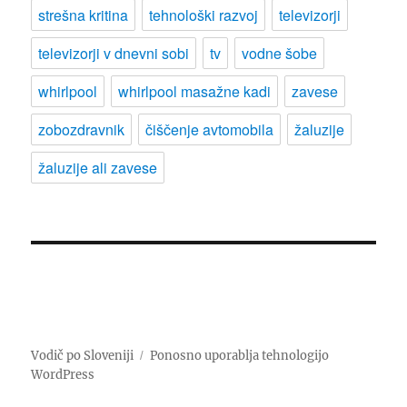
strešna kritina
tehnološki razvoj
televizorji
televizorji v dnevni sobi
tv
vodne šobe
whirlpool
whirlpool masažne kadi
zavese
zobozdravnik
čiščenje avtomobila
žaluzije
žaluzije ali zavese
Vodič po Sloveniji
Ponosno uporablja tehnologijo
WordPress