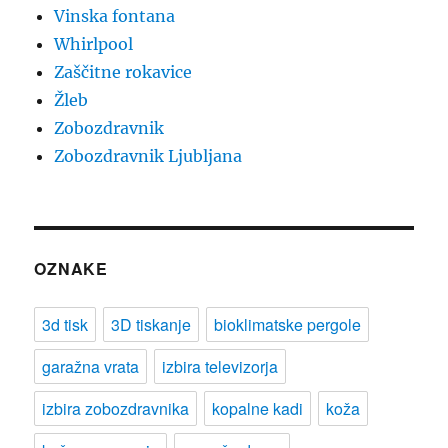
Vinska fontana
Whirlpool
Zaščitne rokavice
Žleb
Zobozdravnik
Zobozdravnik Ljubljana
OZNAKE
3d tisk
3D tiskanje
bioklimatske pergole
garažna vrata
izbira televizorja
izbira zobozdravnika
kopalne kadi
koža