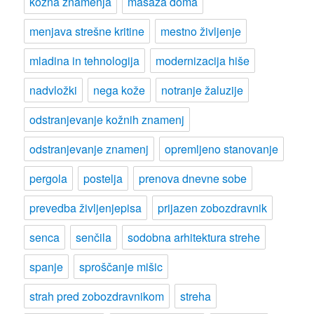
kožna znamenja
masaža doma
menjava strešne kritine
mestno življenje
mladina in tehnologija
modernizacija hiše
nadvložki
nega kože
notranje žaluzije
odstranjevanje kožnih znamenj
odstranjevanje znamenj
opremljeno stanovanje
pergola
postelja
prenova dnevne sobe
prevedba življenjepisa
prijazen zobozdravnik
senca
senčila
sodobna arhitektura strehe
spanje
sproščanje mišic
strah pred zobozdravnikom
streha