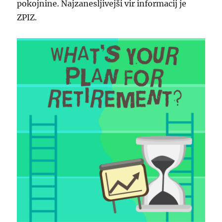
pokojnine. Najzanesljivejši vir informacij je
ZPIZ.