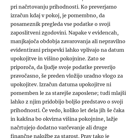
pri načrtovanju prihodnosti. Ko preverjamo
izračun kdaj v pokoj, je pomembno, da
posameznik pregleda vse podatke o svoji
zaposlitveni zgodovini. Napake v evidencah,
manjkajoča obdobja zavarovanja ali nepravilno
evidentirani prispevki lahko vplivajo na datum
upokojitve in višino pokojnine. Zato se
priporoča, da ljudje svoje podatke preverijo
pravočasno, še preden vložijo uradno vlogo za
upokojitev. Izračun datuma upokojitve ni
pomemben le za starejše zaposlene; tudi mlajši
lahko z njim pridobijo boljšo predstavo o svoji
prihodnosti. Če vedo, koliko let dela jih še čaka
in kakšna bo okvirna višina pokojnine, lažje
načrtujejo dodatno varčevanje ali druge
finančne naložbe za starost. Prav tako je