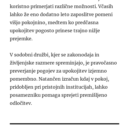
koristno primerjati različne možnosti. Včasih
lahko že eno dodatno leto zaposlitve pomeni
višjo pokojnino, medtem ko predčasna
upokojitev pogosto prinese trajno nižje
prejemke.
V sodobni družbi, kjer se zakonodaja in
življenjske razmere spreminjajo, je pravočasno
preverjanje pogojev za upokojitev izjemno
pomembno. Natančen izračun kdaj v pokoj,
pridobljen pri pristojnih institucijah, lahko
posamezniku pomaga sprejeti premišljeno
odločitev.