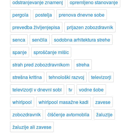
odstranjevanje znamenj
opremljeno stanovanje
pergola
postelja
prenova dnevne sobe
prevedba življenjepisa
prijazen zobozdravnik
senca
senčila
sodobna arhitektura strehe
spanje
sproščanje mišic
strah pred zobozdravnikom
streha
strešna kritina
tehnološki razvoj
televizorji
televizorji v dnevni sobi
tv
vodne šobe
whirlpool
whirlpool masažne kadi
zavese
zobozdravnik
čiščenje avtomobila
žaluzije
žaluzije ali zavese