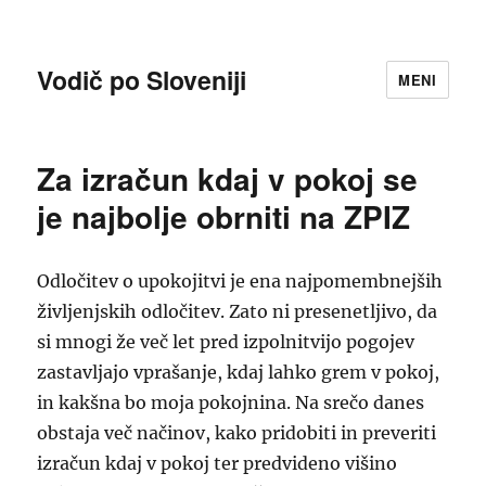
Vodič po Sloveniji
MENI
Za izračun kdaj v pokoj se
je najbolje obrniti na ZPIZ
Odločitev o upokojitvi je ena najpomembnejših
življenjskih odločitev. Zato ni presenetljivo, da
si mnogi že več let pred izpolnitvijo pogojev
zastavljajo vprašanje, kdaj lahko grem v pokoj,
in kakšna bo moja pokojnina. Na srečo danes
obstaja več načinov, kako pridobiti in preveriti
izračun kdaj v pokoj ter predvideno višino