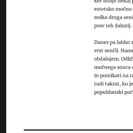
ker imajo nekaj 
estetsko močno d
redka druga senč
prav teh žaluzij.
Danes pa lahko r
vrst senčil. Name
obžalujem. Odli
močnega sonca d
in pomikati na r
tudi takrat, ko 
popoldanski poč