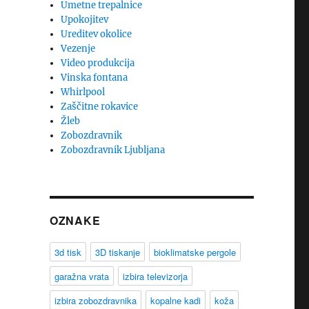
Umetne trepalnice
Upokojitev
Ureditev okolice
Vezenje
Video produkcija
Vinska fontana
Whirlpool
Zaščitne rokavice
Žleb
Zobozdravnik
Zobozdravnik Ljubljana
OZNAKE
3d tisk
3D tiskanje
bioklimatske pergole
garažna vrata
izbira televizorja
izbira zobozdravnika
kopalne kadi
koža