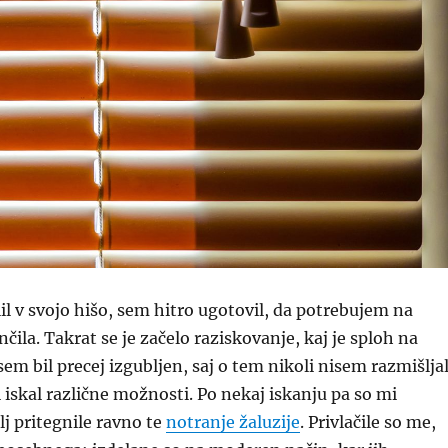
il v svojo hišo, sem hitro ugotovil, da potrebujem na
čila. Takrat se je začelo raziskovanje, kaj je sploh na
sem bil precej izgubljen, saj o tem nikoli nisem razmišlja
i iskal različne možnosti. Po nekaj iskanju pa so mi
j pritegnile ravno te
notranje žaluzije
. Privlačile so me,