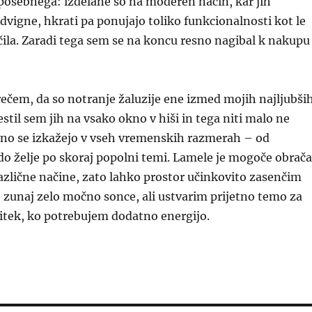
posebnega: izdelane so na moderen način, kar jih
vigne, hkrati pa ponujajo toliko funkcionalnosti kot le
ila. Zaradi tega sem se na koncu resno nagibal k nakupu
ečem, da so notranje žaluzije ene izmed mojih najljubši
stil sem jih na vsako okno v hiši in tega niti malo ne
čno se izkažejo v vseh vremenskih razmerah – od
o želje po skoraj popolni temi. Lamele je mogoče obrača
azlične načine, zato lahko prostor učinkovito zasenčim
je zunaj zelo močno sonce, ali ustvarim prijetno temo za
itek, ko potrebujem dodatno energijo.