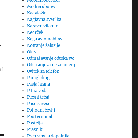
Mobilni operater
Modna obutev
Nadvložki
Naglavna svetilka
Naravni vitamini
Nedrček
Nega avtomobilov
h
Notranje žaluzije
Obrvi
Odmaševanje odtoka wc
Odstranjevanje znamenj
ti
Ovitek za telefon
Paragliding
Pasja hrana
Pitna voda
Plesni tečaj
Plise zavese
Pohodni čevlji
Pos terminal
Postelja
Prazniki
Prehranska dopolnila