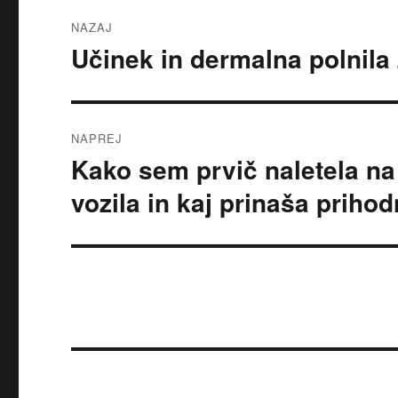
Navigacija
NAZAJ
prispevka
Učinek in dermalna polnila
Prejšnji
prispevek:
NAPREJ
Kako sem prvič naletela na 
Naslednji
prispevek:
vozila in kaj prinaša prih