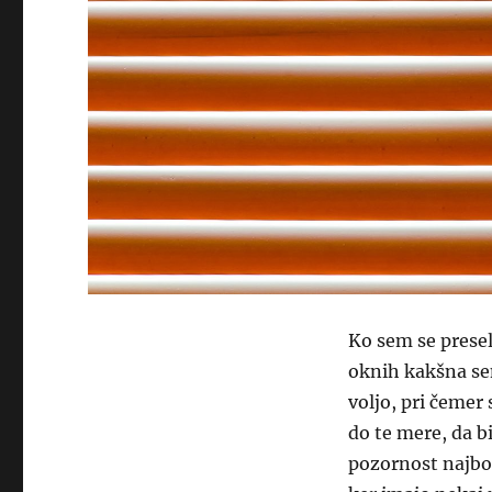
Ko sem se presel
oknih kakšna sen
voljo, pri čemer 
do te mere, da b
pozornost najbol