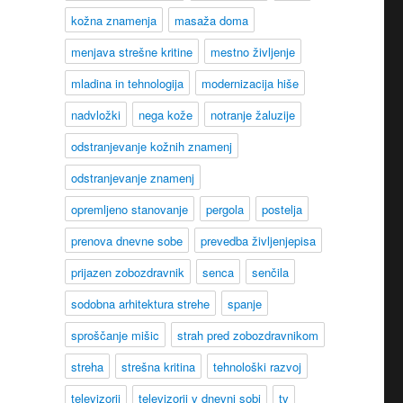
kožna znamenja
masaža doma
menjava strešne kritine
mestno življenje
mladina in tehnologija
modernizacija hiše
nadvložki
nega kože
notranje žaluzije
odstranjevanje kožnih znamenj
odstranjevanje znamenj
opremljeno stanovanje
pergola
postelja
prenova dnevne sobe
prevedba življenjepisa
prijazen zobozdravnik
senca
senčila
sodobna arhitektura strehe
spanje
sproščanje mišic
strah pred zobozdravnikom
streha
strešna kritina
tehnološki razvoj
televizorji
televizorji v dnevni sobi
tv