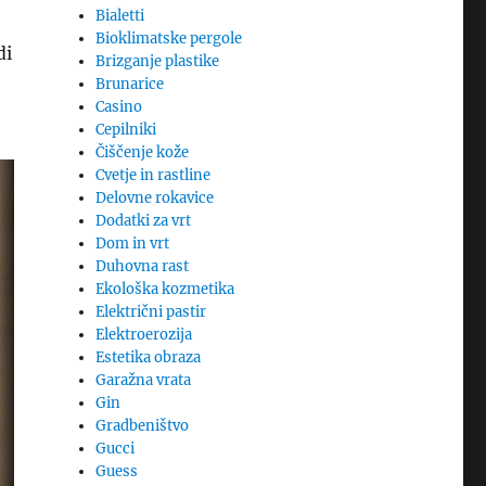
Bialetti
Bioklimatske pergole
di
Brizganje plastike
Brunarice
Casino
Cepilniki
Čiščenje kože
Cvetje in rastline
Delovne rokavice
Dodatki za vrt
Dom in vrt
Duhovna rast
Ekološka kozmetika
Električni pastir
Elektroerozija
Estetika obraza
Garažna vrata
Gin
Gradbeništvo
Gucci
Guess