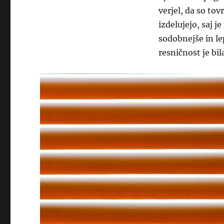
verjel, da so tov
izdelujejo, saj j
sodobnejše in le
resničnost je bi