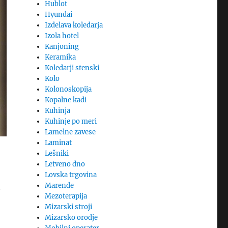
Hublot
Hyundai
Izdelava koledarja
Izola hotel
Kanjoning
Keramika
Koledarji stenski
Kolo
Kolonoskopija
Kopalne kadi
Kuhinja
Kuhinje po meri
Lamelne zavese
Laminat
Lešniki
Letveno dno
Lovska trgovina
Marende
l
Mezoterapija
Mizarski stroji
Mizarsko orodje