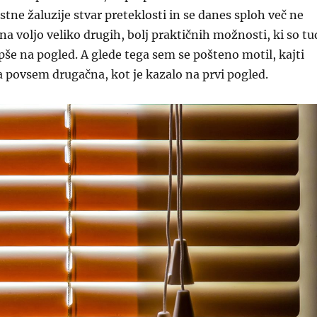
rstne žaluzije stvar preteklosti in se danes sploh več ne
e na voljo veliko drugih, bolj praktičnih možnosti, ki so tu
pše na pogled. A glede tega sem se pošteno motil, kajti
la povsem drugačna, kot je kazalo na prvi pogled.