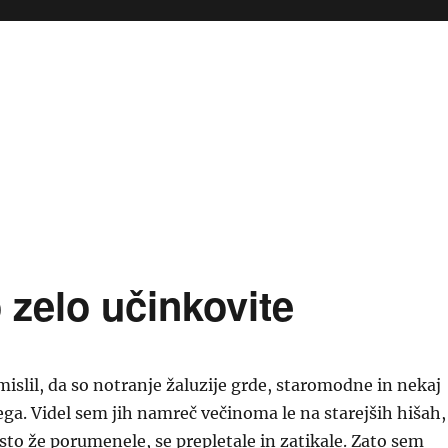
 zelo učinkovite
islil, da so notranje žaluzije grde, staromodne in nekaj
ga. Videl sem jih namreč večinoma le na starejših hišah,
osto že porumenele, se prepletale in zatikale. Zato sem