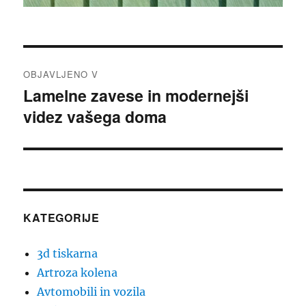
Navigacija
OBJAVLJENO V
prispevka
Lamelne zavese in modernejši
videz vašega doma
KATEGORIJE
3d tiskarna
Artroza kolena
Avtomobili in vozila