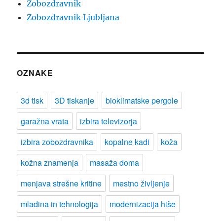
Zobozdravnik
Zobozdravnik Ljubljana
OZNAKE
3d tisk
3D tiskanje
bioklimatske pergole
garažna vrata
izbira televizorja
izbira zobozdravnika
kopalne kadi
koža
kožna znamenja
masaža doma
menjava strešne kritine
mestno življenje
mladina in tehnologija
modernizacija hiše