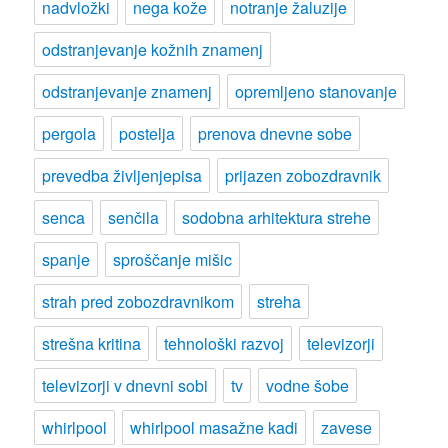
nadvložki
nega kože
notranje žaluzije
odstranjevanje kožnih znamenj
odstranjevanje znamenj
opremljeno stanovanje
pergola
postelja
prenova dnevne sobe
prevedba življenjepisa
prijazen zobozdravnik
senca
senčila
sodobna arhitektura strehe
spanje
sproščanje mišic
strah pred zobozdravnikom
streha
strešna kritina
tehnološki razvoj
televizorji
televizorji v dnevni sobi
tv
vodne šobe
whirlpool
whirlpool masažne kadi
zavese