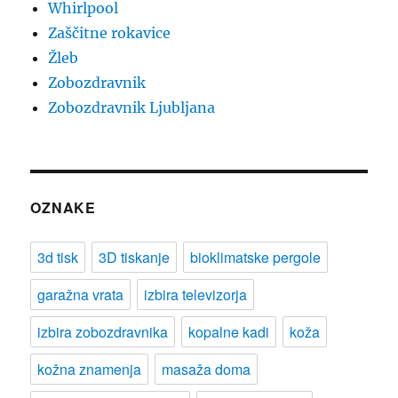
Whirlpool
Zaščitne rokavice
Žleb
Zobozdravnik
Zobozdravnik Ljubljana
OZNAKE
3d tisk
3D tiskanje
bioklimatske pergole
garažna vrata
izbira televizorja
izbira zobozdravnika
kopalne kadi
koža
kožna znamenja
masaža doma