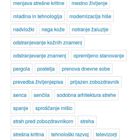
menjava strešne kritine
mestno življenje
mladina in tehnologija
modernizacija hiše
nadvložki
nega kože
notranje žaluzije
odstranjevanje kožnih znamenj
odstranjevanje znamenj
opremljeno stanovanje
pergola
postelja
prenova dnevne sobe
prevedba življenjepisa
prijazen zobozdravnik
senca
senčila
sodobna arhitektura strehe
spanje
sproščanje mišic
strah pred zobozdravnikom
streha
strešna kritina
tehnološki razvoj
televizorji