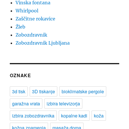
Vinska fontana
Whirlpool
Zaščitne rokavice
Žleb
Zobozdravnik
Zobozdravnik Ljubljana
OZNAKE
3d tisk
3D tiskanje
bioklimatske pergole
garažna vrata
izbira televizorja
izbira zobozdravnika
kopalne kadi
koža
kožna znamenja
masaža doma