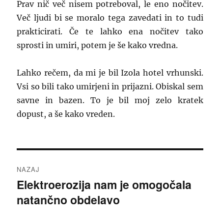
Prav nič več nisem potreboval, le eno nočitev.
Več ljudi bi se moralo tega zavedati in to tudi
prakticirati. Če te lahko ena nočitev tako
sprosti in umiri, potem je še kako vredna.
Lahko rečem, da mi je bil Izola hotel vrhunski.
Vsi so bili tako umirjeni in prijazni. Obiskal sem
savne in bazen. To je bil moj zelo kratek
dopust, a še kako vreden.
Navigacija
NAZAJ
prispevka
Elektroerozija nam je omogočala
Prejšnji
natančno obdelavo
prispevek: