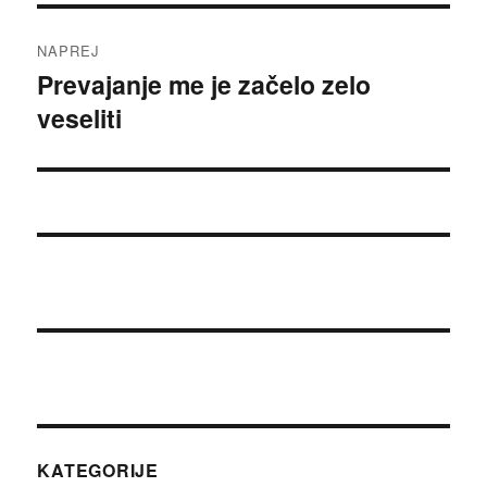
NAPREJ
Prevajanje me je začelo zelo
Naslednji
veseliti
prispevek:
KATEGORIJE