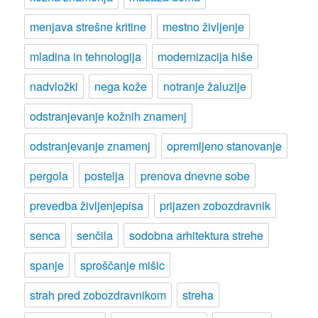
menjava strešne kritine
mestno življenje
mladina in tehnologija
modernizacija hiše
nadvložki
nega kože
notranje žaluzije
odstranjevanje kožnih znamenj
odstranjevanje znamenj
opremljeno stanovanje
pergola
postelja
prenova dnevne sobe
prevedba življenjepisa
prijazen zobozdravnik
senca
senčila
sodobna arhitektura strehe
spanje
sproščanje mišic
strah pred zobozdravnikom
streha