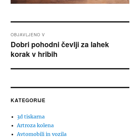
Navigacija
OBJAVLJENO V
prispevka
Dobri pohodni čevlji za lahek
korak v hribih
KATEGORIJE
3d tiskarna
Artroza kolena
Avtomobili in vozila