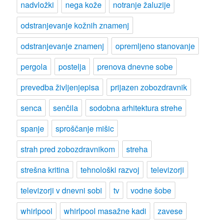
nadvložki
nega kože
notranje žaluzije
odstranjevanje kožnih znamenj
odstranjevanje znamenj
opremljeno stanovanje
pergola
postelja
prenova dnevne sobe
prevedba življenjepisa
prijazen zobozdravnik
senca
senčila
sodobna arhitektura strehe
spanje
sproščanje mišic
strah pred zobozdravnikom
streha
strešna kritina
tehnološki razvoj
televizorji
televizorji v dnevni sobi
tv
vodne šobe
whirlpool
whirlpool masažne kadi
zavese