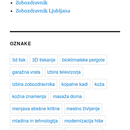
Zobozdravnik
Zobozdravnik Ljubljana
OZNAKE
3d tisk
3D tiskanje
bioklimatske pergole
garažna vrata
izbira televizorja
izbira zobozdravnika
kopalne kadi
koža
kožna znamenja
masaža doma
menjava strešne kritine
mestno življenje
mladina in tehnologija
modernizacija hiše