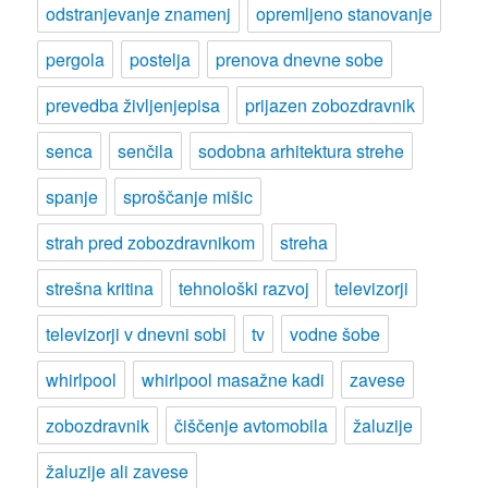
odstranjevanje znamenj
opremljeno stanovanje
pergola
postelja
prenova dnevne sobe
prevedba življenjepisa
prijazen zobozdravnik
senca
senčila
sodobna arhitektura strehe
spanje
sproščanje mišic
strah pred zobozdravnikom
streha
strešna kritina
tehnološki razvoj
televizorji
televizorji v dnevni sobi
tv
vodne šobe
whirlpool
whirlpool masažne kadi
zavese
zobozdravnik
čiščenje avtomobila
žaluzije
žaluzije ali zavese