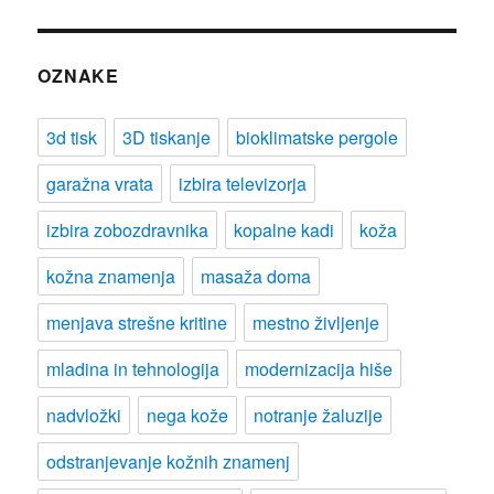
OZNAKE
3d tisk
3D tiskanje
bioklimatske pergole
garažna vrata
izbira televizorja
izbira zobozdravnika
kopalne kadi
koža
kožna znamenja
masaža doma
menjava strešne kritine
mestno življenje
mladina in tehnologija
modernizacija hiše
nadvložki
nega kože
notranje žaluzije
odstranjevanje kožnih znamenj