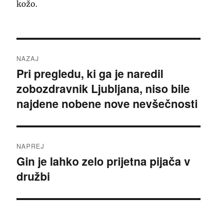
kožo.
Navigacija
NAZAJ
prispevka
Pri pregledu, ki ga je naredil
Prejšnji
zobozdravnik Ljubljana, niso bile
prispevek:
najdene nobene nove nevšečnosti
NAPREJ
Gin je lahko zelo prijetna pijača v
Naslednji
družbi
prispevek: