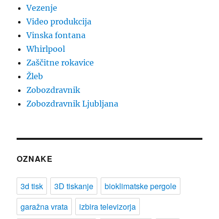
Vezenje
Video produkcija
Vinska fontana
Whirlpool
Zaščitne rokavice
Žleb
Zobozdravnik
Zobozdravnik Ljubljana
OZNAKE
3d tisk
3D tiskanje
bioklimatske pergole
garažna vrata
izbira televizorja