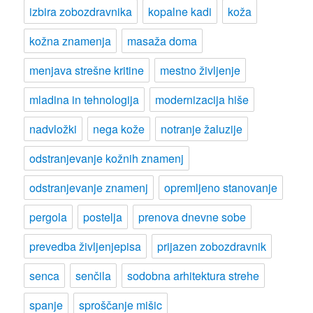
izbira zobozdravnika
kopalne kadi
koža
kožna znamenja
masaža doma
menjava strešne kritine
mestno življenje
mladina in tehnologija
modernizacija hiše
nadvložki
nega kože
notranje žaluzije
odstranjevanje kožnih znamenj
odstranjevanje znamenj
opremljeno stanovanje
pergola
postelja
prenova dnevne sobe
prevedba življenjepisa
prijazen zobozdravnik
senca
senčila
sodobna arhitektura strehe
spanje
sproščanje mišic