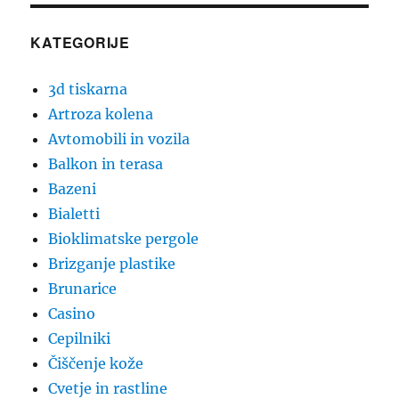
KATEGORIJE
3d tiskarna
Artroza kolena
Avtomobili in vozila
Balkon in terasa
Bazeni
Bialetti
Bioklimatske pergole
Brizganje plastike
Brunarice
Casino
Cepilniki
Čiščenje kože
Cvetje in rastline