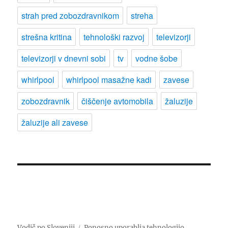
strah pred zobozdravnikom
streha
strešna kritina
tehnološki razvoj
televizorji
televizorji v dnevni sobi
tv
vodne šobe
whirlpool
whirlpool masažne kadi
zavese
zobozdravnik
čiščenje avtomobila
žaluzije
žaluzije ali zavese
Vodič po Sloveniji
Ponosno uporablja tehnologijo