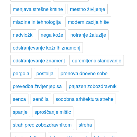
menjava strešne kritine
mestno življenje
mladina in tehnologija
modernizacija hiše
nadvložki
nega kože
notranje žaluzije
odstranjevanje kožnih znamenj
odstranjevanje znamenj
opremljeno stanovanje
pergola
postelja
prenova dnevne sobe
prevedba življenjepisa
prijazen zobozdravnik
senca
senčila
sodobna arhitektura strehe
spanje
sproščanje mišic
strah pred zobozdravnikom
streha