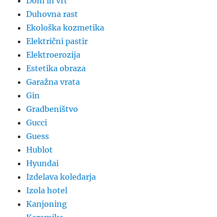
Dom in vrt
Duhovna rast
Ekološka kozmetika
Električni pastir
Elektroerozija
Estetika obraza
Garažna vrata
Gin
Gradbeništvo
Gucci
Guess
Hublot
Hyundai
Izdelava koledarja
Izola hotel
Kanjoning