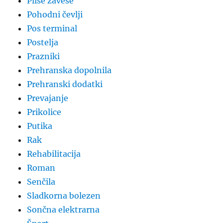
Plise zavese
Pohodni čevlji
Pos terminal
Postelja
Prazniki
Prehranska dopolnila
Prehranski dodatki
Prevajanje
Prikolice
Putika
Rak
Rehabilitacija
Roman
Senčila
Sladkorna bolezen
Sončna elektrarna