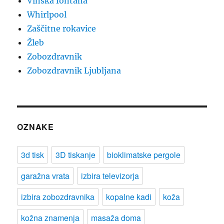
Vinska fontana
Whirlpool
Zaščitne rokavice
Žleb
Zobozdravnik
Zobozdravnik Ljubljana
OZNAKE
3d tisk
3D tiskanje
bioklimatske pergole
garažna vrata
izbira televizorja
izbira zobozdravnika
kopalne kadi
koža
kožna znamenja
masaža doma