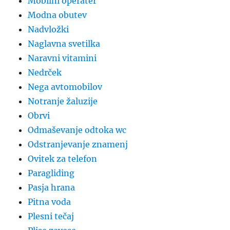
Mobilni operater
Modna obutev
Nadvložki
Naglavna svetilka
Naravni vitamini
Nedrček
Nega avtomobilov
Notranje žaluzije
Obrvi
Odmaševanje odtoka wc
Odstranjevanje znamenj
Ovitek za telefon
Paragliding
Pasja hrana
Pitna voda
Plesni tečaj