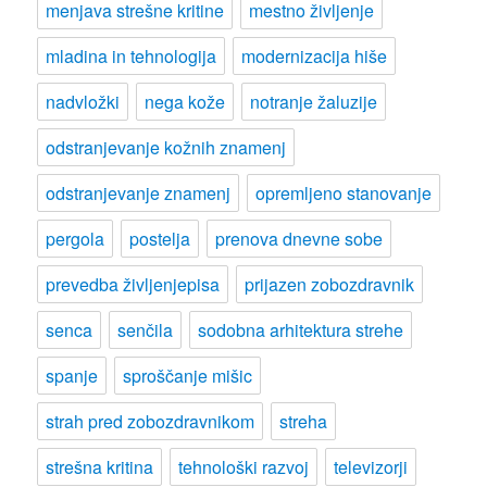
menjava strešne kritine
mestno življenje
mladina in tehnologija
modernizacija hiše
nadvložki
nega kože
notranje žaluzije
odstranjevanje kožnih znamenj
odstranjevanje znamenj
opremljeno stanovanje
pergola
postelja
prenova dnevne sobe
prevedba življenjepisa
prijazen zobozdravnik
senca
senčila
sodobna arhitektura strehe
spanje
sproščanje mišic
strah pred zobozdravnikom
streha
strešna kritina
tehnološki razvoj
televizorji