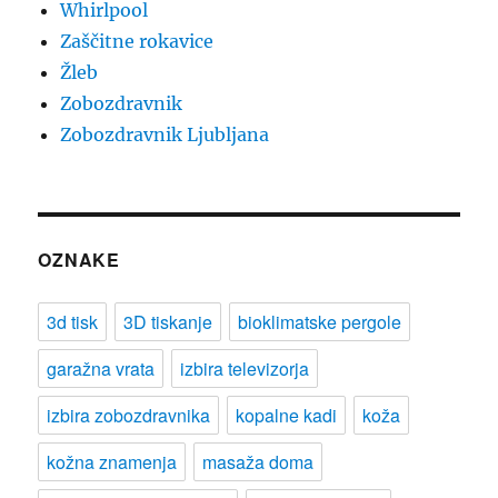
Whirlpool
Zaščitne rokavice
Žleb
Zobozdravnik
Zobozdravnik Ljubljana
OZNAKE
3d tisk
3D tiskanje
bioklimatske pergole
garažna vrata
izbira televizorja
izbira zobozdravnika
kopalne kadi
koža
kožna znamenja
masaža doma