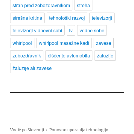
strah pred zobozdravnikom
streha
strešna kritina
tehnološki razvoj
televizorji
televizorji v dnevni sobi
tv
vodne šobe
whirlpool
whirlpool masažne kadi
zavese
zobozdravnik
čiščenje avtomobila
žaluzije
žaluzije ali zavese
Vodič po Sloveniji
Ponosno uporablja tehnologijo