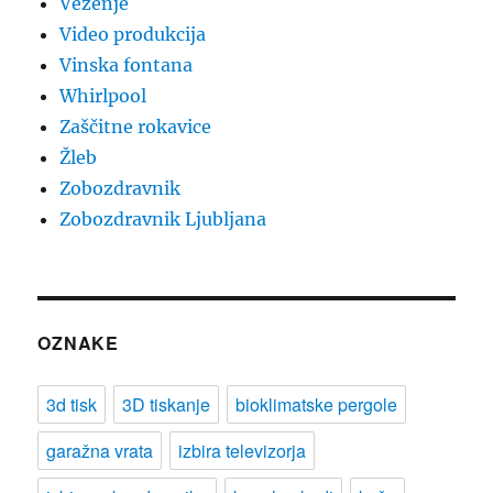
Vezenje
Video produkcija
Vinska fontana
Whirlpool
Zaščitne rokavice
Žleb
Zobozdravnik
Zobozdravnik Ljubljana
OZNAKE
3d tisk
3D tiskanje
bioklimatske pergole
garažna vrata
izbira televizorja