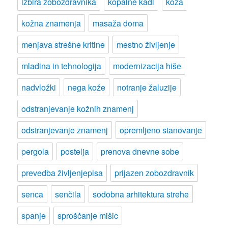
izbira zobozdravnika
kopalne kadi
koža
kožna znamenja
masaža doma
menjava strešne kritine
mestno življenje
mladina in tehnologija
modernizacija hiše
nadvložki
nega kože
notranje žaluzije
odstranjevanje kožnih znamenj
odstranjevanje znamenj
opremljeno stanovanje
pergola
postelja
prenova dnevne sobe
prevedba življenjepisa
prijazen zobozdravnik
senca
senčila
sodobna arhitektura strehe
spanje
sproščanje mišic