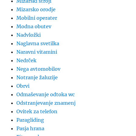
Mizarski stroji
Mizarsko orodje
Mobilni operater
Modna obutev
Nadvložki
Naglavna svetilka
Naravni vitamini
Nedrček
Nega avtomobilov
Notranje žaluzije
Obrvi
Odmaševanje odtoka wc
Odstranjevanje znamenj
Ovitek za telefon
Paragliding
Pasja hrana