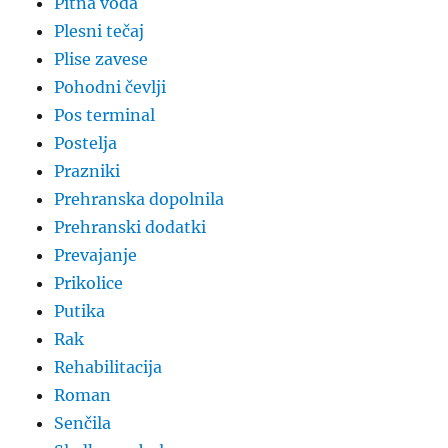
Pitna voda
Plesni tečaj
Plise zavese
Pohodni čevlji
Pos terminal
Postelja
Prazniki
Prehranska dopolnila
Prehranski dodatki
Prevajanje
Prikolice
Putika
Rak
Rehabilitacija
Roman
Senčila