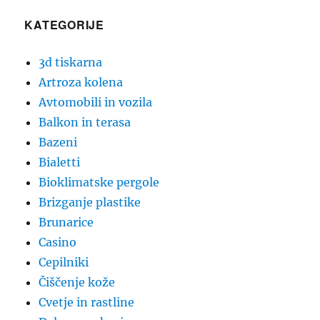
KATEGORIJE
3d tiskarna
Artroza kolena
Avtomobili in vozila
Balkon in terasa
Bazeni
Bialetti
Bioklimatske pergole
Brizganje plastike
Brunarice
Casino
Cepilniki
Čiščenje kože
Cvetje in rastline